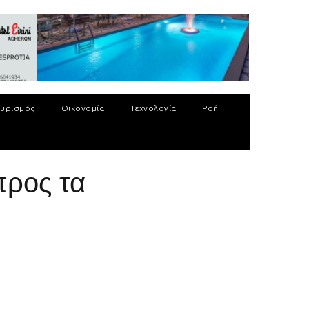
υρισμός
Οικονομία
Τεχνολογία
Ροή
προς τα