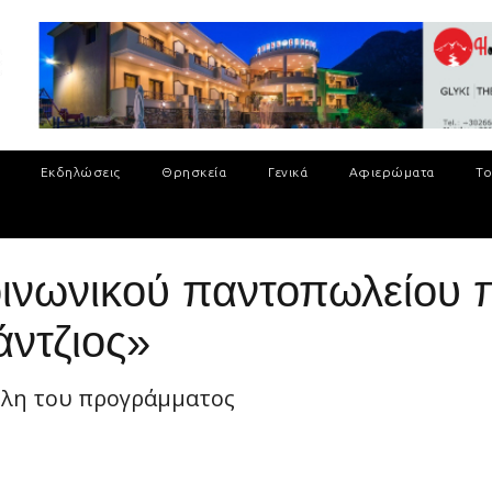
Εκδηλώσεις
Θρησκεία
Γενικά
Αφιερώματα
Το
οινωνικού παντοπωλείου 
ντζιος»
μέλη του προγράμματος