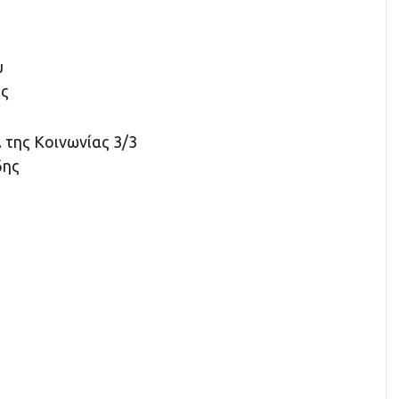
υ
ης
 της Κοινωνίας 3/3
δης