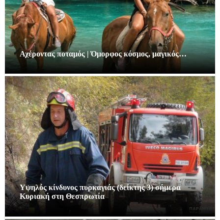
Αχέροντας ποταμός | Όμορφος κόσμος, μαγικός…
Υψηλός κίνδυνος πυρκαγιάς (δείκτης 3) σήμερα
Κυριακή στη Θεσπρωτία