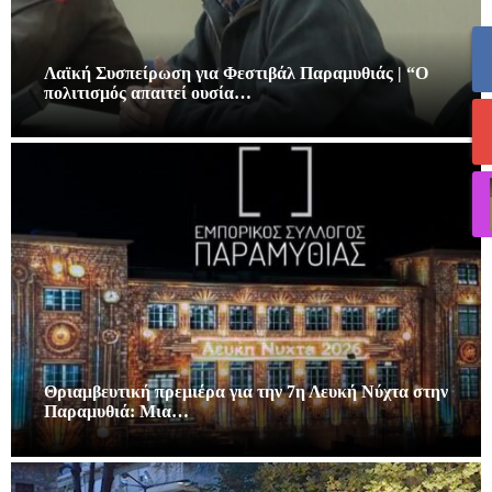
Λαϊκή Συσπείρωση για Φεστιβάλ Παραμυθιάς | “Ο
πολιτισμός απαιτεί ουσία…
Θριαμβευτική πρεμιέρα για την 7η Λευκή Νύχτα στην
Παραμυθιά: Μια…