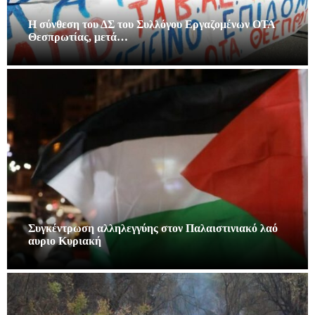
Η σύνθεση του ΔΣ του Συλλόγου Εργαζομένων ΟΤΑ
Θεσπρωτίας, μετά…
Συγκέντρωση αλληλεγγύης στον Παλαιστινιακό λαό
αυριο Κυριακή