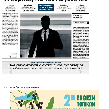
Τα
πρωτοσέλιδα
των
εφημερίδων