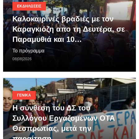
ΕΚΔΗΛΏΣΕΙΣ
Καλοκαιρινές βραδιές με τον
Καραγκιόζη απο τη Δευτέρα, σε
Παραμυθιά και 10…
Το πρόγραμμα
08|08|2026
ΓΕΝΙΚΆ
Η σύνθεση του ΔΣ του
Συλλόγου Εργαζομένων ΟΤΑ
Θεσπρωτίας, μετά την
παραίτηση…