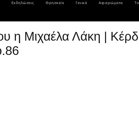
Εκδηλώσεις
Θρησκεία
Γενικά
Αφιερώματα
Το
ου η Μιχαέλα Λάκη | Κέρδι
.86