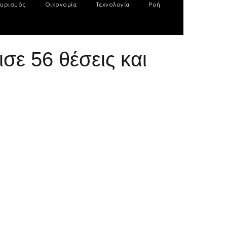
υρισμός
Οικονομία
Τεχνολογία
Ροή
σε 56 θέσεις και