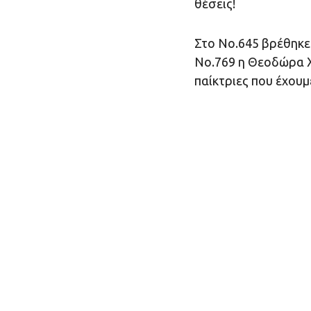
θέσεις!
Στο Νο.645 βρέθηκε
Νο.769 η Θεοδώρα Χα
παίκτριες που έχουμ