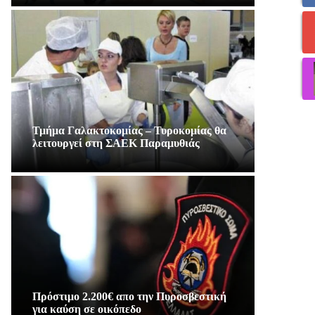
Τμήμα Γαλακτοκομίας – Τυροκομίας θα
λειτουργεί στη ΣΑΕΚ Παραμυθιάς
Πρόστιμο 2.200€ απο την Πυροσβεστική
για καύση σε οικόπεδο