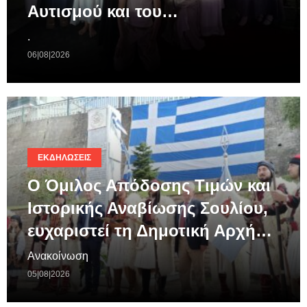
Αυτισμού και του…
.
06|08|2026
ΕΚΔΗΛΏΣΕΙΣ
Ο Όμιλος Απόδοσης Τιμών και
Ιστορικής Αναβίωσης Σουλίου,
ευχαριστεί τη Δημοτική Αρχή…
Ανακοίνωση
05|08|2026