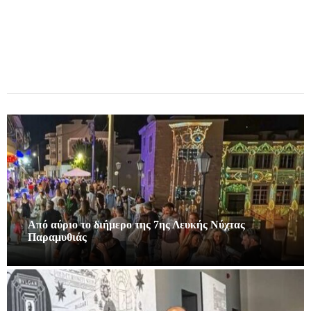
Από αύριο το διήμερο της 7ης Λευκής Νύχτας
Παραμυθιάς