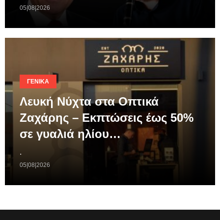
05|08|2026
ΓΕΝΙΚΆ
Λευκή Νύχτα στα Οπτικά
Ζαχάρης – Εκπτώσεις έως 50%
σε γυαλιά ηλίου…
.
05|08|2026