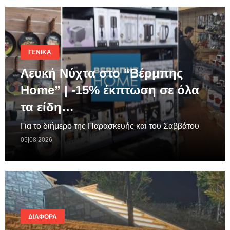
ΓΕΝΙΚΆ
Λευκή Νύχτα στο “Βέρμπης
Home” | -15% έκπτωση σε όλα
τα είδη…
Για το διήμερο της Παρασκευής και του Σαββάτου
05|08|2026
ΔΙΆΦΟΡΑ