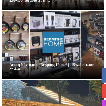
Σουλίου, ευχαριστεί τη…
Λευκή Νύχτα στο “Βέρμπης Home” | -15% έκπτωση
σε όλα…