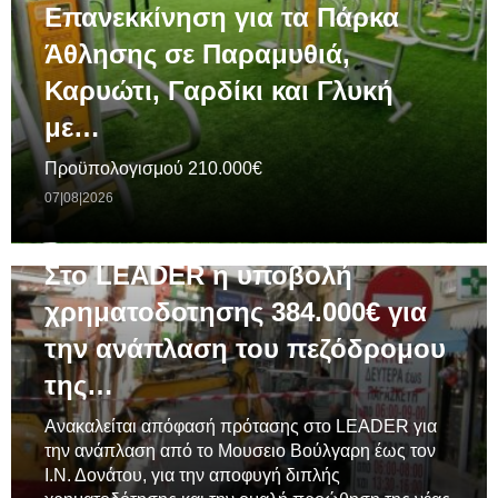
Επανεκκίνηση για τα Πάρκα
Άθλησης σε Παραμυθιά,
Καρυώτι, Γαρδίκι και Γλυκή
με…
Προϋπολογισμού 210.000€
07|08|2026
ΓΕΝΙΚΆ
Στο LEADER η υποβολή
χρηματοδοτησης 384.000€ για
την ανάπλαση του πεζόδρομου
της…
Ανακαλείται απόφασή πρότασης στο LEADER για
την ανάπλαση από το Μουσειο Βούλγαρη έως τον
Ι.Ν. Δονάτου, για την αποφυγή διπλής