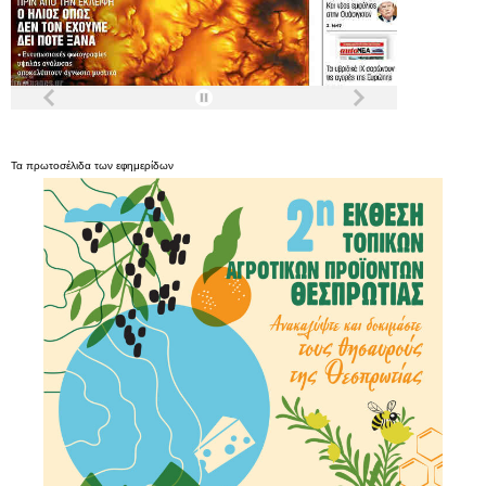
Τα
πρωτοσέλιδα
των
εφημερίδων