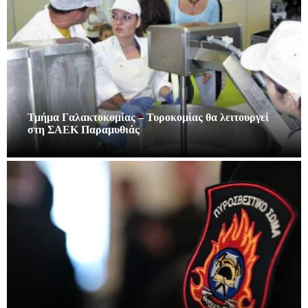
Τμήμα Γαλακτοκομίας – Τυροκομίας θα λειτουργεί
στη ΣΑΕΚ Παραμυθιάς