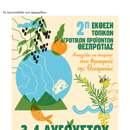
Τα
πρωτοσέλιδα
των
εφημερίδων