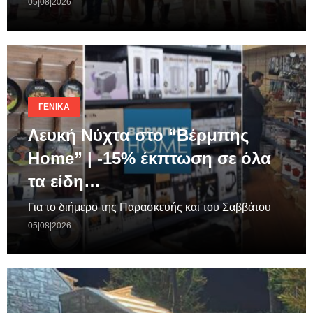
05|08|2026
ΓΕΝΙΚΆ
Λευκή Νύχτα στο “Βέρμπης
Home” | -15% έκπτωση σε όλα
τα είδη…
Για το διήμερο της Παρασκευής και του Σαββάτου
05|08|2026