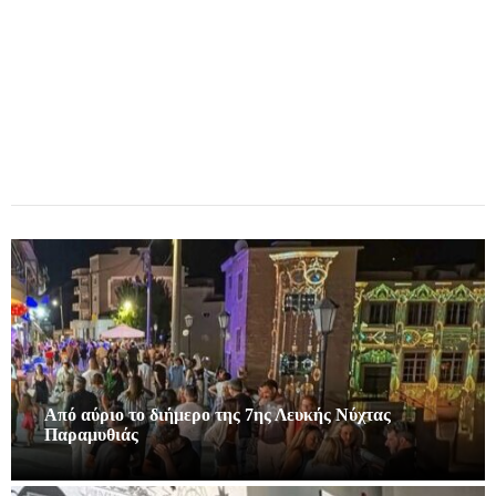
Από αύριο το διήμερο της 7ης Λευκής Νύχτας
Παραμυθιάς