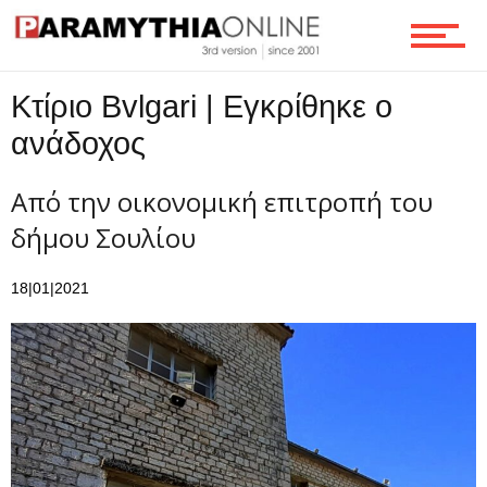
Ροή
Κτίριο Bvlgari | Εγκρίθηκε ο
ανάδοχος
Επικοινωνία
Από την οικονομική επιτροπή του
δήμου Σουλίου
18|01|2021