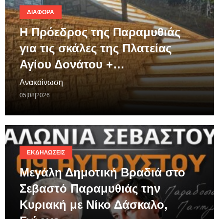
ΔΙΆΦΟΡΑ
Η Πρόεδρος της Παραμυθιάς
για τις σκάλες της Πλατείας
Αγίου Δονάτου +…
Ανακοίνωση
05|08|2026
ΕΚΔΗΛΏΣΕΙΣ
Μεγάλη Δημοτική Βραδιά στο
Σεβαστό Παραμυθιάς την
Κυριακή με Νίκο Δάσκαλο,