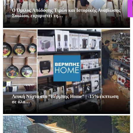
Ο Όμιλος Απόδοσης Τιμών και Ιστορικής Αναβίωσης
Σουλίου, ευχαριστεί τη…
Λευκή Νύχτα στο “Βέρμπης Home” | -15% έκπτωση
σε όλα…