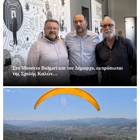
Στο Μουσειο Bulgari και τον Δήμαρχο, εκπρόσωποι
της Σχολής Καλών…