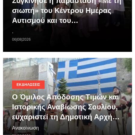
Συγκίνησε η παράσταση «Με τη
σιωπή» του Κέντρου Ημέρας
Αυτισμού και του…
.
06|08|2026
ΕΚΔΗΛΏΣΕΙΣ
Ο Όμιλος Απόδοσης Τιμών και
Ιστορικής Αναβίωσης Σουλίου,
ευχαριστεί τη Δημοτική Αρχή…
Ανακοίνωση