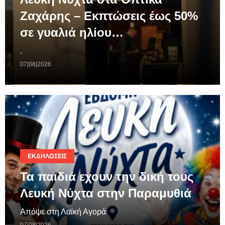
Ζαχάρης – Εκπτώσεις έως 50%
σε γυαλιά ηλίου…
.
07|08|2026
ΕΚΔΗΛΏΣΕΙΣ
Τα παιδιά εχουν την δική τους
Λευκή Νύχτα στην Παραμυθιά
Απόψε στη Λαϊκή Αγορά
07|08|2026