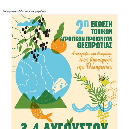
Τα
πρωτοσέλιδα
των
εφημερίδων