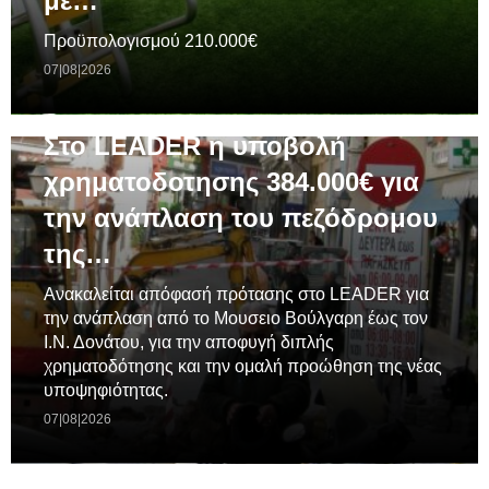
με…
Προϋπολογισμού 210.000€
07|08|2026
ΓΕΝΙΚΆ
Στο LEADER η υποβολή
χρηματοδοτησης 384.000€ για
την ανάπλαση του πεζόδρομου
της…
Ανακαλείται απόφασή πρότασης στο LEADER για
την ανάπλαση από το Μουσειο Βούλγαρη έως τον
Ι.Ν. Δονάτου, για την αποφυγή διπλής
χρηματοδότησης και την ομαλή προώθηση της νέας
υποψηφιότητας.
07|08|2026