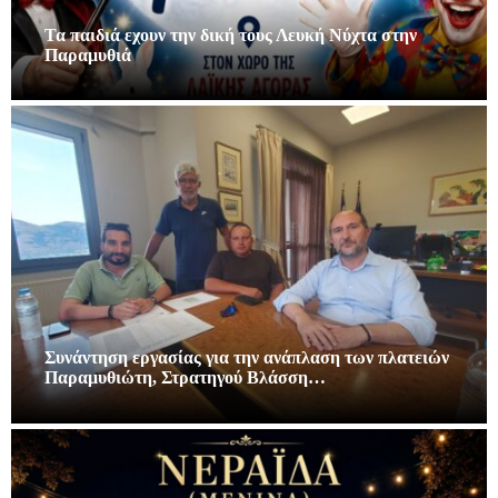
Τα παιδιά εχουν την δική τους Λευκή Νύχτα στην
Παραμυθιά
Συνάντηση εργασίας για την ανάπλαση των πλατειών
Παραμυθιώτη, Στρατηγού Βλάσση…