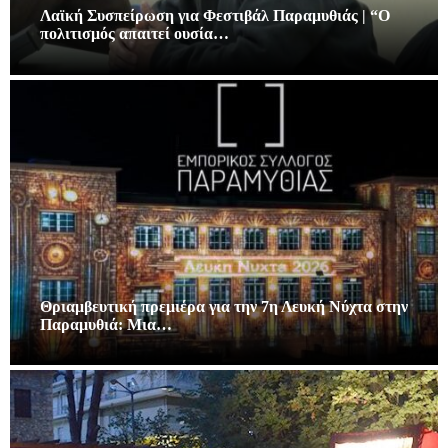
Λαϊκή Συσπείρωση για Φεστιβάλ Παραμυθιάς | “Ο
πολιτισμός απαιτεί ουσία…
Θριαμβευτική πρεμιέρα για την 7η Λευκή Νύχτα στην
Παραμυθιά: Μια…