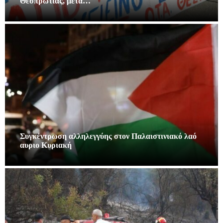
Θεσπρωτίας, μετά…
Συγκέντρωση αλληλεγγύης στον Παλαιστινιακό λαό
αυριο Κυριακή