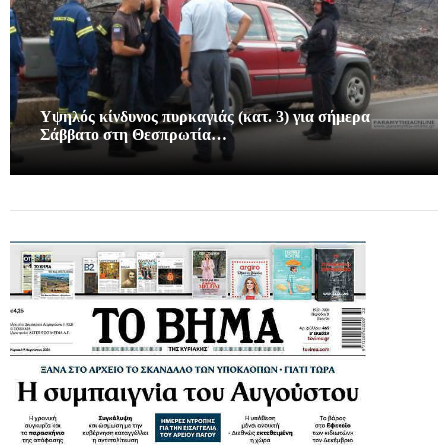
Υψηλός κίνδυνος πυρκαγιάς (κατ. 3) για σήμερα
Σάββατο στη Θεσπρωτία…