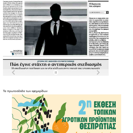
Τα
πρωτοσέλιδα
των
εφημερίδων