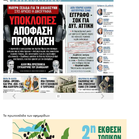
Τα
πρωτοσέλιδα
των
εφημερίδων