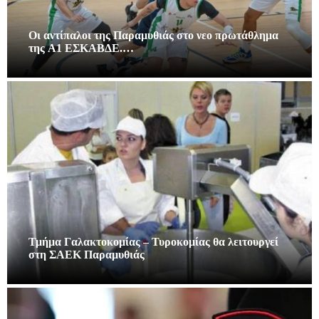
Οι αντίπαλοι της Παραμυθιάς στο νεο πρωτάθλημα
της A1 ΕΣΚΑΒΔΕ.…
Τμήμα Γαλακτοκομίας – Τυροκομίας θα λειτουργεί
στη ΣΑΕΚ Παραμυθιάς