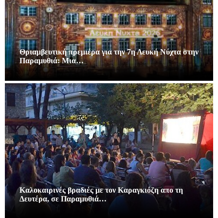
Θριαμβευτική πρεμιέρα για την 7η Λευκή Νύχτα στην
Παραμυθιά: Μια…
Καλοκαιρινές βραδιές με τον Καραγκιόζη απο τη
Δευτέρα, σε Παραμυθιά…