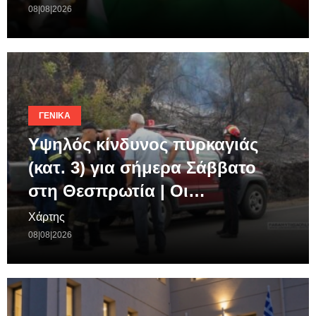
08|08|2026
ΓΕΝΙΚΆ
Υψηλός κίνδυνος πυρκαγιάς
(κατ. 3) για σήμερα Σάββατο
στη Θεσπρωτία | Οι…
Χάρτης
08|08|2026