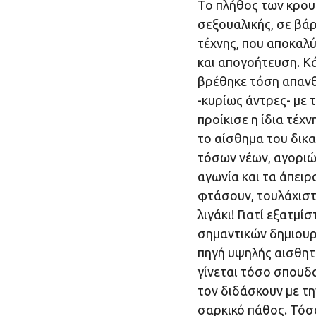
Το πλήθος των κρου
σεξουαλικής, σε βάρ
τέχνης, που αποκαλύ
και απογοήτευση. Κ
βρέθηκε τόση απανθ
-κυρίως άντρες- με 
προίκισε η ίδια τέχ
το αίσθημα του δικα
τόσων νέων, αγοριών
αγωνία και τα άπειρ
φτάσουν, τουλάχιστ
λιγάκι! Γιατί εξατμ
σημαντικών δημιουρ
πηγή υψηλής αισθητι
γίνεται τόσο σπουδα
τον διδάσκουν με τη
σαρκικό πάθος. Τόσ