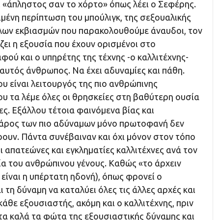
ι «άπληστος σαν το χόρτο» όπως λέει ο Σεφέρης.
ιμένη περίπτωση του μπούλιγκ, της σεξουαλικής
λλων εκβιασμών που παρακολουθούμε άναυδοι, τον
ζει η εξουσία που έχουν ορισμένοι στο
αφού και ο υπηρέτης της τέχνης -ο καλλιτέχνης-
ι αυτός άνθρωπος. Να έχει αδυναμίες και πάθη.
ου είναι λειτουργός της πιο ανθρώπινης
ου τα λέμε όλες οι θρησκείες στη βαθύτερη ουσία
ες. Εξάλλου τέτοια φαινόμενα βίας και
βάρος των πιο αδύναμων μόνο πρωτοφανή δεν
άρουν. Πάντα συνέβαιναν και όχι μόνον στον τόπο
 οι απατεώνες και εγκληματίες καλλιτέχνες ανά τον
ία του ανθρώπινου γένους. Καθώς «το άρχειν
 είναι η υπέρτατη ηδονή), όπως φρονεί ο
ι τη δύναμη να καταλύει όλες τις άλλες αρχές και
κάθε εξουσιαστής, ακόμη και ο καλλιτέχνης, πριν
τα καλά τα φώτα της εξουσιαστικής δύναμης και