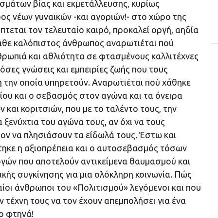
σμάτων βίας και εκμετάλλευσης, κυρίως
ος νέων γυναικών -και αγοριών!- στο χώρο της
πτεται τον τελευταίο καιρό, προκαλεί οργή, αηδία
άθε καλόπιστος άνθρωπος αναρωτιέται πού
ρωπιά και αθλιότητα σε φτασμένους καλλιτέχνες
τόσες γνώσεις και εμπειρίες ζωής που τους
νη την οποία υπηρετούν. Αναρωτιέται πού χάθηκε
ίου και ο σεβασμός στον αγώνα και τα όνειρα
 και κοριτσιών, που με το ταλέντο τους, την
α ξενύχτια του αγώνα τους, αν όχι να τους
ον να πλησιάσουν τα είδωλά τους. Έστω και
ίστηκε η αξιοπρέπεια και ο αυτοσεβασμός τόσων
γών που αποτελούν αντικείμενα θαυμασμού και
κής συγκίνησης για μια ολόκληρη κοινωνία. Πώς
ίοι άνθρωποι του «Πολιτισμού» λεγόμενοι και που
ν τέχνη τους να τον έχουν απεμπολήσει για ένα
ο φτηνά!