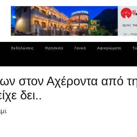
Εκδηλώσεις
Θρησκεία
Γενικά
Αφιερώματα
Το
ων στον Αχέροντα από τη
ίχε δει..
άμι