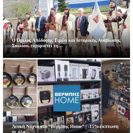
Ο Όμιλος Απόδοσης Τιμών και Ιστορικής Αναβίωσης
Σουλίου, ευχαριστεί τη…
Λευκή Νύχτα στο “Βέρμπης Home” | -15% έκπτωση
σε όλα…