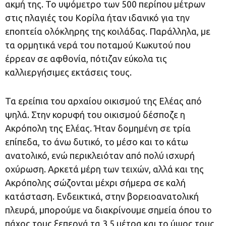
ακμή της. Το υψόμετρο των 500 περίπου μέτρων
στις πλαγιές του Κορίλα ήταν ιδανικό για την
εποπτεία ολόκληρης της κοιλάδας. Παράλληλα, με
τα ορμητικά νερά του ποταμού Κωκυτού που
έρρεαν σε αφθονία, πότιζαν εύκολα τις
καλλιεργήσιμες εκτάσεις τους.
Τα ερείπια του αρχαίου οικισμού της Ελέας από
ψηλά. Στην κορυφή του οικισμού δέσποζε η
Ακρόπολη της Ελέας. Ήταν δομημένη σε τρία
επίπεδα, το άνω δυτικό, το μέσο και το κάτω
ανατολικό, ενώ περικλειόταν από πολύ ισχυρή
οχύρωση. Αρκετά μέρη των τειχών, αλλά και της
Ακρόπολης σώζονται μέχρι σήμερα σε καλή
κατάσταση. Ενδεικτικά, στην βορειοανατολική
πλευρά, μπορούμε να διακρίνουμε σημεία όπου το
πάχος τους ξεπερνά τα 3,5 μέτρα και το ύψος τους