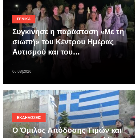
ΓΕΝΙΚΆ
Συγκίνησε η παράσταση «Με τη
σιωπή» του Κέντρου Ημέρας
Αυτισμού και του…
.
06|08|2026
ΕΚΔΗΛΏΣΕΙΣ
Ο Όμιλος Απόδοσης Τιμών και