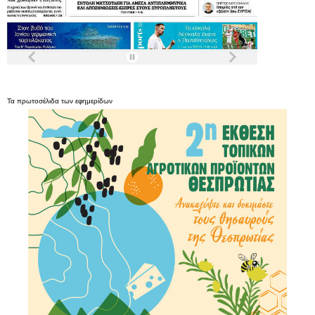
Τα
πρωτοσέλιδα
των
εφημερίδων