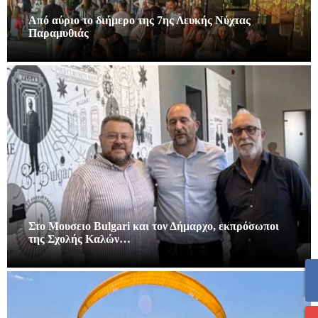
Από αύριο το διήμερο της 7ης Λευκής Νύχτας
Παραμυθιάς
Στο Μουσειο Bulgari και τον Δήμαρχο, εκπρόσωποι
της Σχολής Καλών…