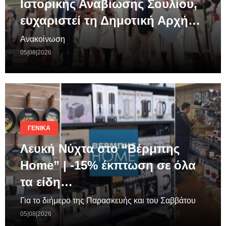
Ιστορικής Αναβίωσης Σουλίου,
ευχαριστεί τη Δημοτική Αρχή…
Ανακοίνωση
05|08|2026
ΓΕΝΙΚΆ
Λευκή Νύχτα στο “Βέρμπης
Home” | -15% έκπτωση σε όλα
τα είδη…
Για το διήμερο της Παρασκευής και του Σαββάτου
05|08|2026