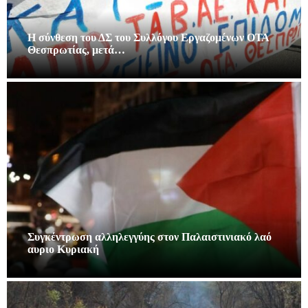
Η σύνθεση του ΔΣ του Συλλόγου Εργαζομένων ΟΤΑ
Θεσπρωτίας, μετά…
Συγκέντρωση αλληλεγγύης στον Παλαιστινιακό λαό
αυριο Κυριακή