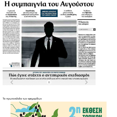
Τα
πρωτοσέλιδα
των
εφημερίδων