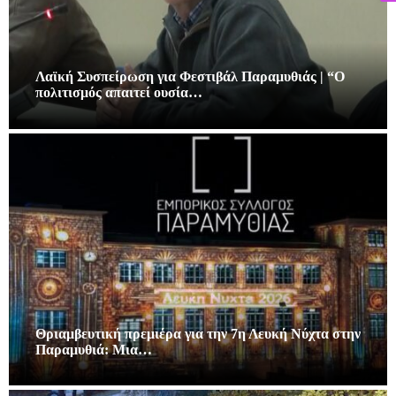
Λαϊκή Συσπείρωση για Φεστιβάλ Παραμυθιάς | “Ο
πολιτισμός απαιτεί ουσία…
Θριαμβευτική πρεμιέρα για την 7η Λευκή Νύχτα στην
Παραμυθιά: Μια…