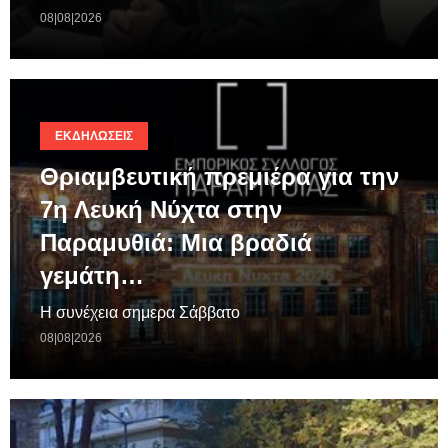
08|08|2026
ΕΚΔΗΛΏΣΕΙΣ
Θριαμβευτική πρεμιέρα για την
7η Λευκή Νύχτα στην
Παραμυθιά: Μια βραδιά
γεμάτη…
Η συνέχεια σημερα Σάββατο
08|08|2026