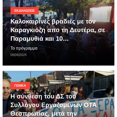
ΕΚΔΗΛΏΣΕΙΣ
Καλοκαιρινές βραδιές με τον
Καραγκιόζη απο τη Δευτέρα, σε
Παραμυθιά και 10…
Το πρόγραμμα
08|08|2026
ΓΕΝΙΚΆ
Η σύνθεση του ΔΣ του
Συλλόγου Εργαζομένων ΟΤΑ
Θεσπρωτίας, μετά την