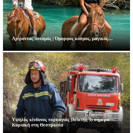
Αχέροντας ποταμός | Όμορφος κόσμος, μαγικός…
Υψηλός κίνδυνος πυρκαγιάς (δείκτης 3) σήμερα
Κυριακή στη Θεσπρωτία