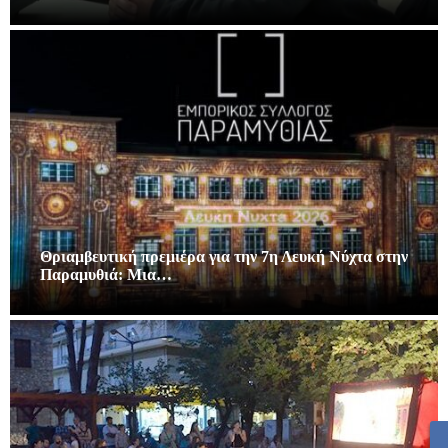
Θριαμβευτική πρεμιέρα για την 7η Λευκή Νύχτα στην
Παραμυθιά: Μια…