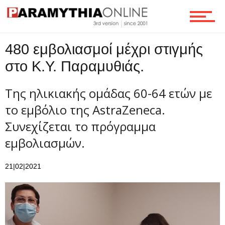
Τεχνολογία
480 εμβολιασμοί μέχρι στιγμής
στο Κ.Υ. Παραμυθιάς.
Ροή
Tης ηλικιακής ομάδας 60-64 ετών με
το εμβόλιο της AstraZeneca.
Επικοινωνία
Συνεχίζεται το πρόγραμμα
εμβολιασμών.
21|02|2021