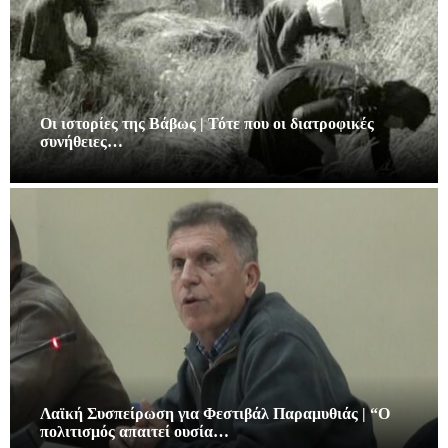
Οι ιστορίες της Βάβως | Τότε που οι διατροφικές
συνήθειες…
Λαϊκή Συσπείρωση για Φεστιβάλ Παραμυθιάς | “Ο
πολιτισμός απαιτεί ουσία…