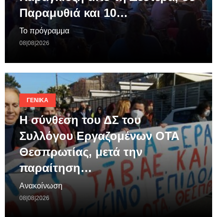
Παραμυθιά και 10…
Το πρόγραμμα
08|08|2026
ΓΕΝΙΚΆ
Η σύνθεση του ΔΣ του
Συλλόγου Εργαζομένων ΟΤΑ
Θεσπρωτίας, μετά την
παραίτηση…
Ανακοίνωση
08|08|2026