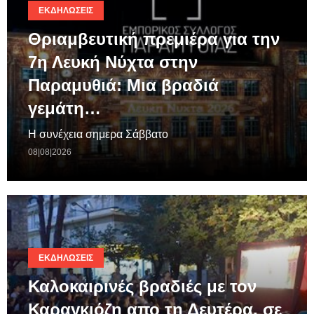
ΕΚΔΗΛΏΣΕΙΣ
Θριαμβευτική πρεμιέρα για την
7η Λευκή Νύχτα στην
Παραμυθιά: Μια βραδιά
γεμάτη…
Η συνέχεια σημερα Σάββατο
08|08|2026
ΕΚΔΗΛΏΣΕΙΣ
Καλοκαιρινές βραδιές με τον
Καραγκιόζη απο τη Δευτέρα, σε