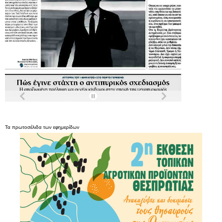
Τα
πρωτοσέλιδα
των
εφημερίδων