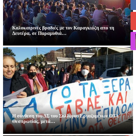
Καλοκαιρινές βραδιές με τον Καραγκιόζη απο τη
Δευτέρα, σε Παραμυθιά…
Η σύνθεση του ΔΣ του Συλλόγου Εργαζομένων ΟΤΑ
Θεσπρωτίας, μετά…