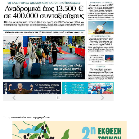
Τα
πρωτοσέλιδα
των
εφημερίδων