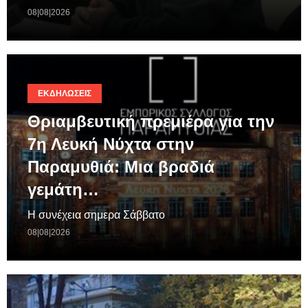
08|08|2026
ΕΚΔΗΛΏΣΕΙΣ
Θριαμβευτική πρεμιέρα για την
7η Λευκή Νύχτα στην
Παραμυθιά: Μια βραδιά
γεμάτη…
Η συνέχεια σημερα Σάββατο
08|08|2026