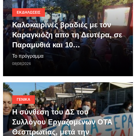
ΕΚΔΗΛΏΣΕΙΣ
Καλοκαιρινές βραδιές με τον
Καραγκιόζη απο τη Δευτέρα, σε
Παραμυθιά και 10…
Το πρόγραμμα
08|08|2026
ΓΕΝΙΚΆ
Η σύνθεση του ΔΣ του
Συλλόγου Εργαζομένων ΟΤΑ
Θεσπρωτίας, μετά την