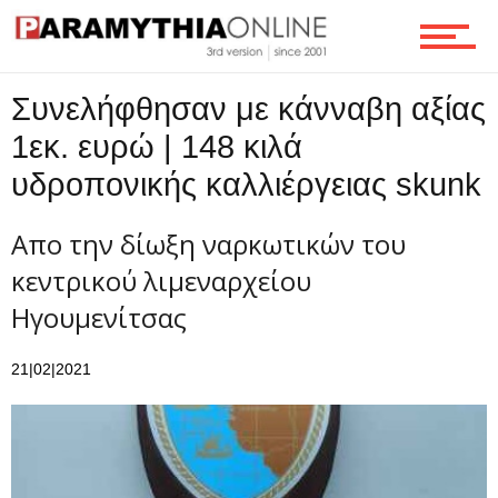
Ροή
Συνελήφθησαν με κάνναβη αξίας
Επικοινωνία
1εκ. ευρώ | 148 κιλά
υδροπονικής καλλιέργειας skunk
Απο την δίωξη ναρκωτικών του
κεντρικού λιμεναρχείου
Ηγουμενίτσας
21|02|2021