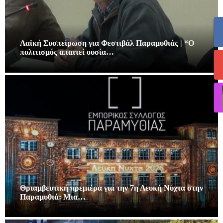
Λαϊκή Συσπείρωση για Φεστιβάλ Παραμυθιάς | “Ο
πολιτισμός απαιτεί ουσία…
Θριαμβευτική πρεμιέρα για την 7η Λευκή Νύχτα στην
Παραμυθιά: Μια…