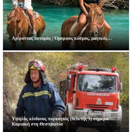
Αχέροντας ποταμός | Όμορφος κόσμος, μαγικός…
Υψηλός κίνδυνος πυρκαγιάς (δείκτης 3) σήμερα
Κυριακή στη Θεσπρωτία