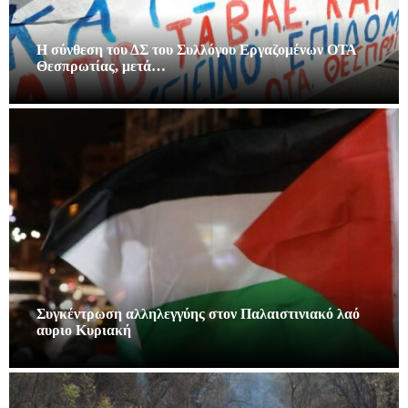
Η σύνθεση του ΔΣ του Συλλόγου Εργαζομένων ΟΤΑ
Θεσπρωτίας, μετά…
Συγκέντρωση αλληλεγγύης στον Παλαιστινιακό λαό
αυριο Κυριακή