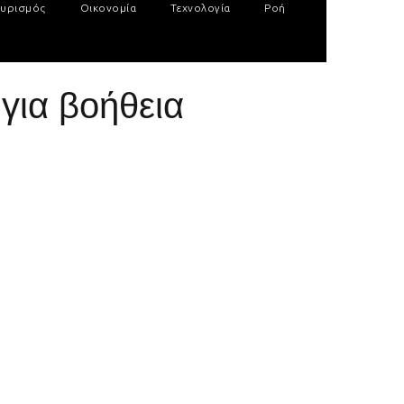
υρισμός
Οικονομία
Τεχνολογία
Ροή
για βοήθεια