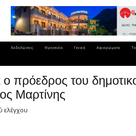
Εκδηλώσεις
Θρησκεία
Γενικά
Αφιερώματα
Το
st ο πρόεδρος του δημοτι
ος Μαρτίνης
ύ ελέγχου