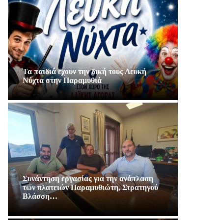
Τα παιδιά εχουν την δική τους Λευκή
Νύχτα στην Παραμυθιά
Συνάντηση εργασίας για την ανάπλαση
των πλατειών Παραμυθιώτη, Στρατηγού
Βλάσση…