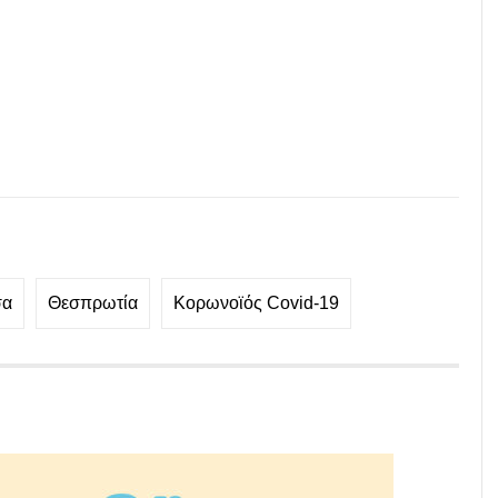
σα
Θεσπρωτία
Κορωνοϊός Covid-19