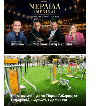
Δημοτική βραδιά απόψε στη Νεράιδα
Επανεκκίνηση για τα Πάρκα Άθλησης σε
Παραμυθιά, Καρυώτι, Γαρδίκι και…