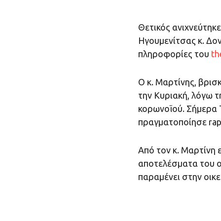
Θετικός ανιχνεύτηκ
Ηγουμενίτσας κ. Δο
πληροφορίες του
th
Ο κ. Μαρτίνης, βρισ
την Κυριακή, λόγω 
κορωνοϊού. Σήμερα 
πραγματοποίησε rapid
Από τον κ. Μαρτίνη 
αποτελέσματα του οπ
παραμένει στην οικε