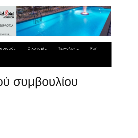
υρισμός
Οικονομία
Τεχνολογία
Ροή
κού συμβουλίου