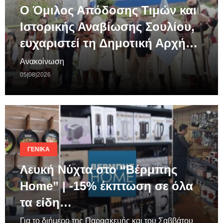
Ο Όμιλος Απόδοσης Τιμών και
Ιστορικής Αναβίωσης Σουλίου,
ευχαριστεί τη Δημοτική Αρχή…
Ανακοίνωση
05|08|2026
ΓΕΝΙΚΆ
Λευκή Νύχτα στο “Βέρμπης
Home” | -15% έκπτωση σε όλα
τα είδη…
Για το διήμερο της Παρασκευής και του Σαββάτου