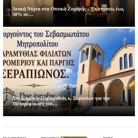
Λευκή Νύχτα στα Οπτικά Ζαχάρης – Εκπτώσεις έως
50% σε…
Στο Καμίνι ο Παραμυθιάς κ. Σεραπίων για την
Μεταμόρφωση του…