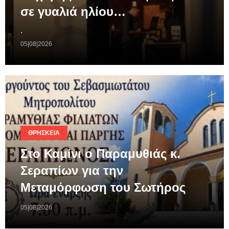
σε γυαλιά ηλίου…
.
05|08|2026
ΘΡΗΣΚΕΊΑ
Στο Καμίνι ο Παραμυθιάς κ.
Σεραπίων για την
Μεταμόρφωση του Σωτήρος
05|08|2026