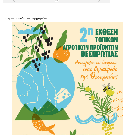
Τα
πρωτοσέλιδα
των
εφημερίδων