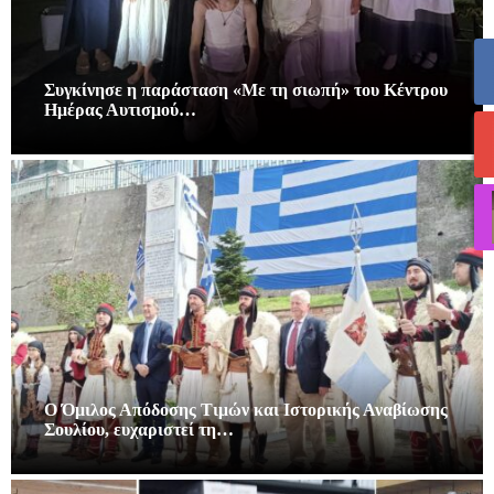
Συγκίνησε η παράσταση «Με τη σιωπή» του Κέντρου
Ημέρας Αυτισμού…
Ο Όμιλος Απόδοσης Τιμών και Ιστορικής Αναβίωσης
Σουλίου, ευχαριστεί τη…