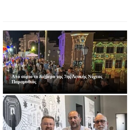
Από αύριο το διήμερο της 7ης Λευκής Νύχτας
Παραμυθιάς