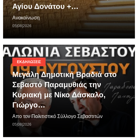
Αγίου Δονάτου +…
Ανακοίνωση
05|08|2026
ΕΚΔΗΛΏΣΕΙΣ
Μεγάλη Δημοτική Βραδιά στο
Σεβαστό Παραμυθιάς την
Κυριακή με Νίκο Δάσκαλο,
Γιώργο…
Απο τον Πολιτιστικό Σύλλογο Σεβαστιτών
05|08|2026