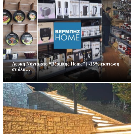
Λευκή Νύχτα στο “Βέρμπης Home” | -15% έκπτωση
σε όλα…