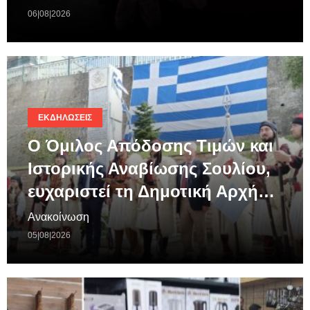
06|08|2026
ΕΚΔΗΛΏΣΕΙΣ
Ο Όμιλος Απόδοσης Τιμών και
Ιστορικής Αναβίωσης Σουλίου,
ευχαριστεί τη Δημοτική Αρχή…
Ανακοίνωση
05|08|2026