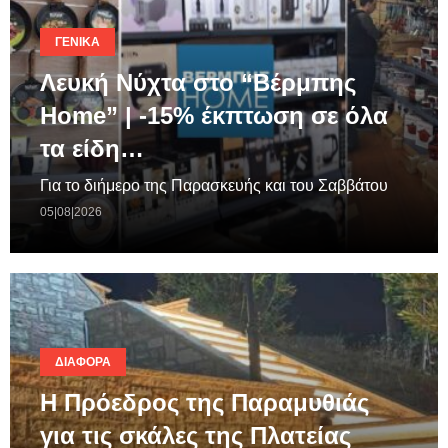
ΓΕΝΙΚΆ
Λευκή Νύχτα στο “Βέρμπης
Home” | -15% έκπτωση σε όλα
τα είδη…
Για το διήμερο της Παρασκευής και του Σαββάτου
05|08|2026
ΔΙΆΦΟΡΑ
Η Πρόεδρος της Παραμυθιάς
για τις σκάλες της Πλατείας