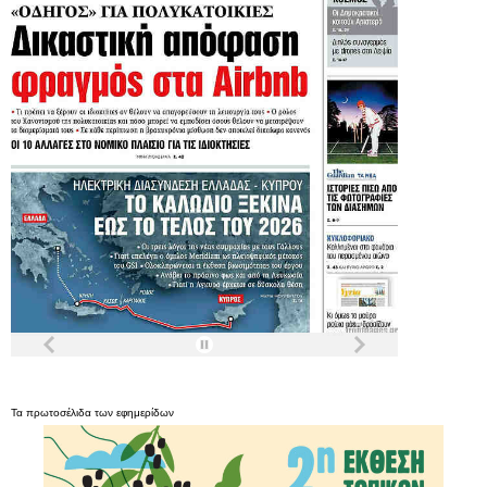
Τα
πρωτοσέλιδα
των
εφημερίδων