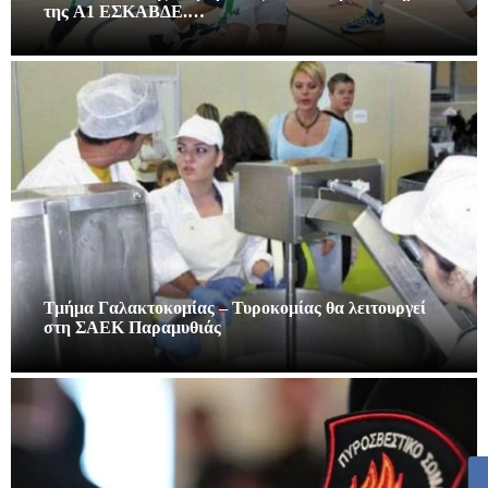
της A1 ΕΣΚΑΒΔΕ.…
Τμήμα Γαλακτοκομίας – Τυροκομίας θα λειτουργεί
στη ΣΑΕΚ Παραμυθιάς