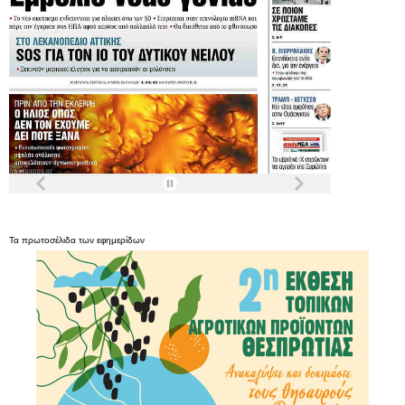
Τα
πρωτοσέλιδα
των
εφημερίδων