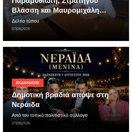
Παραμυθιώτη, Στρατηγού
Βλάσση και Μαυρομιχάλη…
Δελτίο τύπου
07|08|2026
ΕΚΔΗΛΏΣΕΙΣ
Δημοτική βραδιά απόψε στη
Νεράιδα
Από τον τοπικό πολιτιστικό σύλλογο
07|08|2026