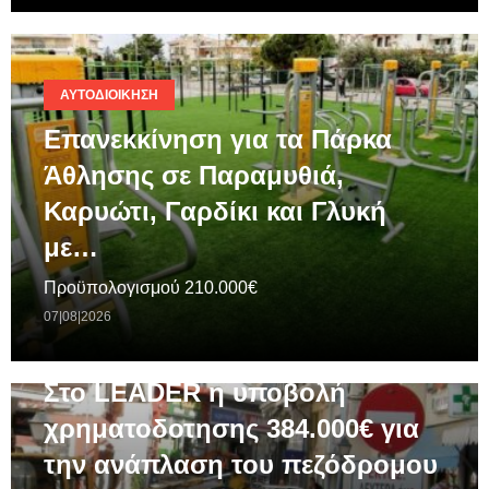
ΑΥΤΟΔΙΟΊΚΗΣΗ
Επανεκκίνηση για τα Πάρκα
Άθλησης σε Παραμυθιά,
Καρυώτι, Γαρδίκι και Γλυκή
με…
Προϋπολογισμού 210.000€
07|08|2026
ΓΕΝΙΚΆ
Στο LEADER η υποβολή
χρηματοδοτησης 384.000€ για
την ανάπλαση του πεζόδρομου