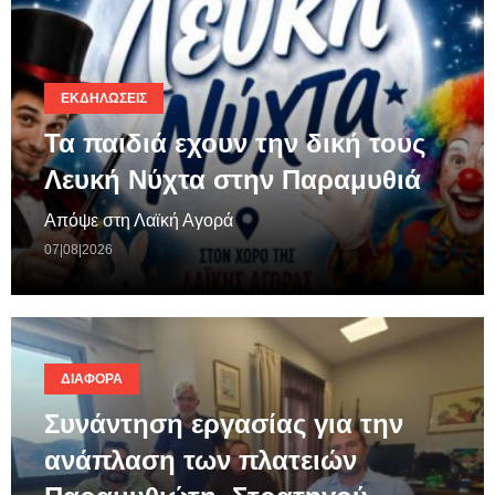
ΕΚΔΗΛΏΣΕΙΣ
Τα παιδιά εχουν την δική τους
Λευκή Νύχτα στην Παραμυθιά
Απόψε στη Λαϊκή Αγορά
07|08|2026
ΔΙΆΦΟΡΑ
Συνάντηση εργασίας για την
ανάπλαση των πλατειών