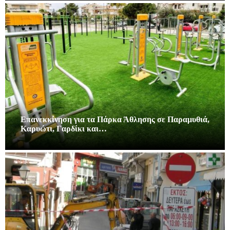
Επανεκκίνηση για τα Πάρκα Άθλησης σε Παραμυθιά,
Καρυώτι, Γαρδίκι και…