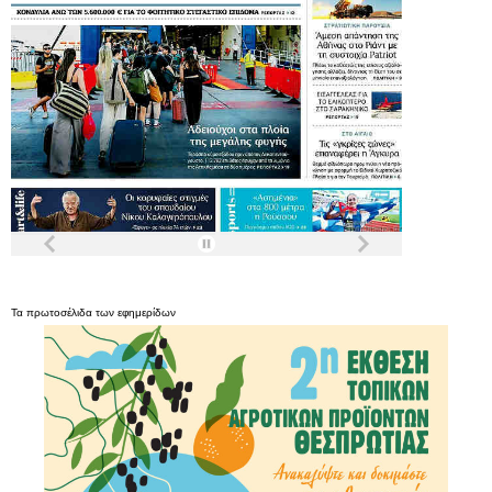
Τα
πρωτοσέλιδα
των
εφημερίδων