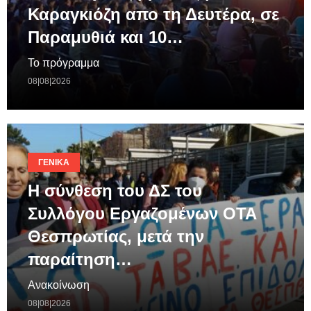
Καραγκιόζη απο τη Δευτέρα, σε
Παραμυθιά και 10…
Το πρόγραμμα
08|08|2026
ΓΕΝΙΚΆ
Η σύνθεση του ΔΣ του
Συλλόγου Εργαζομένων ΟΤΑ
Θεσπρωτίας, μετά την
παραίτηση…
Ανακοίνωση
08|08|2026