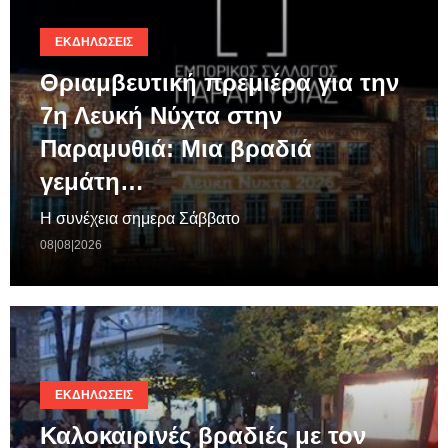
ΕΚΔΗΛΏΣΕΙΣ
Θριαμβευτική πρεμιέρα για την
7η Λευκή Νύχτα στην
Παραμυθιά: Μια βραδιά
γεμάτη…
Η συνέχεια σημερα Σάββατο
08|08|2026
ΕΚΔΗΛΏΣΕΙΣ
Καλοκαιρινές βραδιές με τον