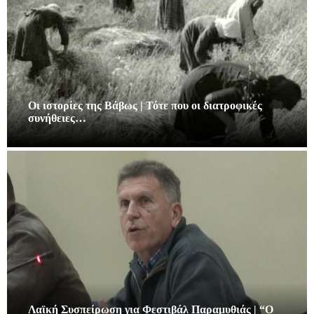
Οι ιστορίες της Βάβως | Τότε που οι διατροφικές
συνήθειες…
Λαϊκή Συσπείρωση για Φεστιβάλ Παραμυθιάς | “Ο