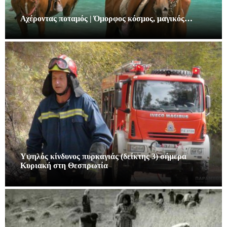
Αχέροντας ποταμός | Όμορφος κόσμος, μαγικός…
Υψηλός κίνδυνος πυρκαγιάς (δείκτης 3) σήμερα
Κυριακή στη Θεσπρωτία