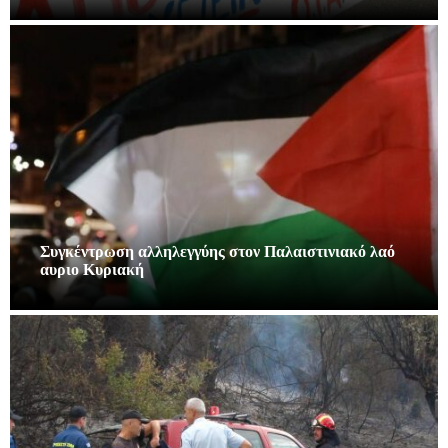
Συγκέντρωση αλληλεγγύης στον Παλαιστινιακό λαό
αυριο Κυριακή