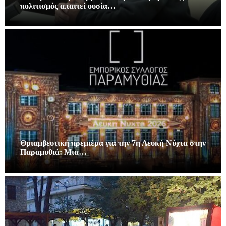
πολιτισμός απαιτεί ουσία…
Θριαμβευτική πρεμιέρα για την 7η Λευκή Νύχτα στην
Παραμυθιά: Μια…