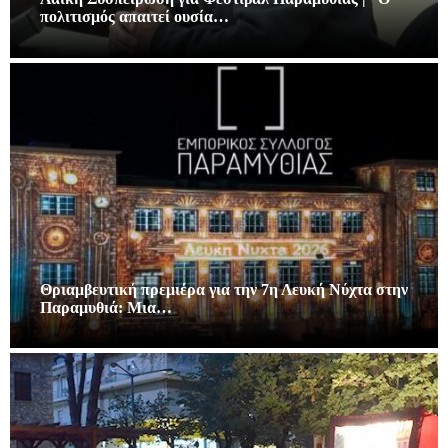
πολιτισμός απαιτεί ουσία…
Θριαμβευτική πρεμιέρα για την 7η Λευκή Νύχτα στην
Παραμυθιά: Μια…