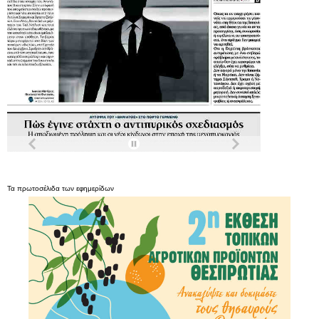
Τα
πρωτοσέλιδα
των
εφημερίδων