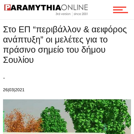
Ροή
Στο ΕΠ “περιβάλλον & αειφόρος
Επικοινωνία
ανάπτυξη” οι μελέτες για το
πράσινο σημείο του δήμου
Σουλίου
.
26|03|2021