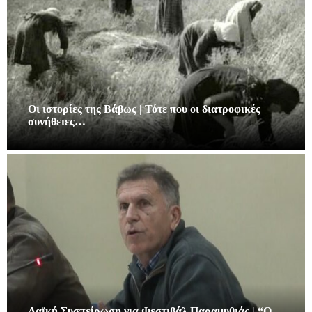
Οι ιστορίες της Βάβως | Τότε που οι διατροφικές
συνήθειες…
Λαϊκή Συσπείρωση για Φεστιβάλ Παραμυθιάς | “Ο