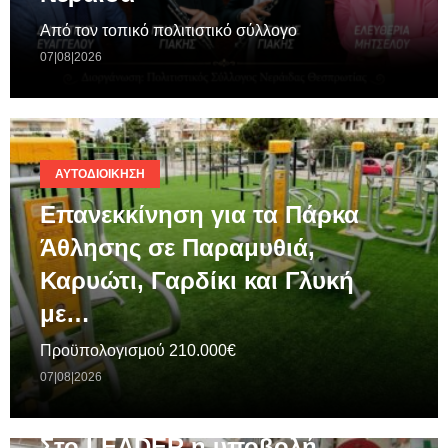
Από τον τοπικό πολιτιστικό σύλλογο
07|08|2026
ΑΥΤΟΔΙΟΊΚΗΣΗ
Επανεκκίνηση για τα Πάρκα
Άθλησης σε Παραμυθιά,
Καρυώτι, Γαρδίκι και Γλυκή
με…
Προϋπολογισμού 210.000€
07|08|2026
ΓΕΝΙΚΆ
Στο LEADER η υποβολή