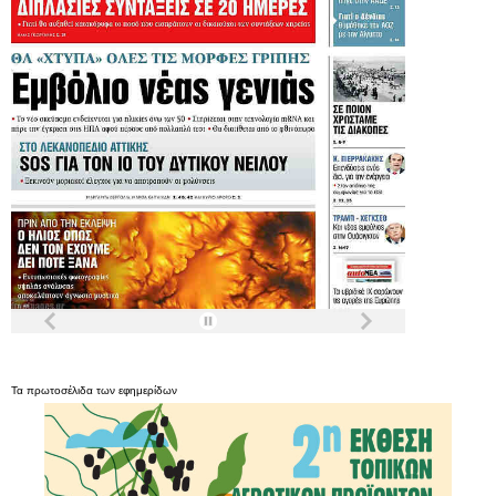
Τα
πρωτοσέλιδα
των
εφημερίδων