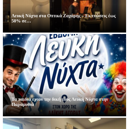
Λευκή Νύχτα στα Οπτικά Ζαχάρης – Εκπτώσεις έως
50% σε…
Τα παιδιά εχουν την δική τους Λευκή Νύχτα στην
Παραμυθιά