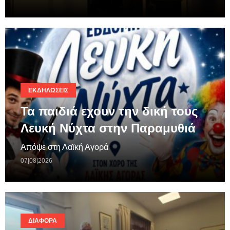
ΕΚΔΗΛΏΣΕΙΣ
Τα παιδιά εχουν την δική τους
Λευκή Νύχτα στην Παραμυθιά
Απόψε στη Λαϊκή Αγορά
07|08|2026
ΔΙΆΦΟΡΑ