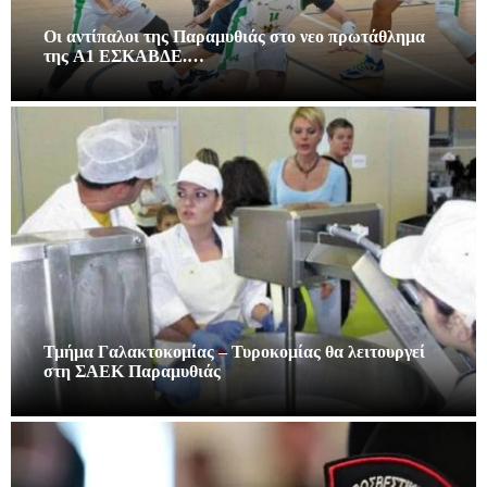
Οι αντίπαλοι της Παραμυθιάς στο νεο πρωτάθλημα
της A1 ΕΣΚΑΒΔΕ.…
Τμήμα Γαλακτοκομίας – Τυροκομίας θα λειτουργεί
στη ΣΑΕΚ Παραμυθιάς