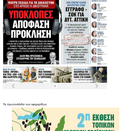
Τα
πρωτοσέλιδα
των
εφημερίδων