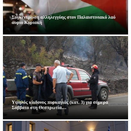
Συγκέντρωση αλληλεγγύης στον Παλαιστινιακό λαό
αυριο Κυριακή
Υψηλός κίνδυνος πυρκαγιάς (κατ. 3) για σήμερα
Σάββατο στη Θεσπρωτία…