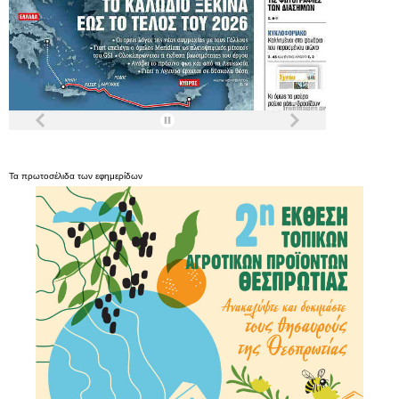
Τα
πρωτοσέλιδα
των
εφημερίδων