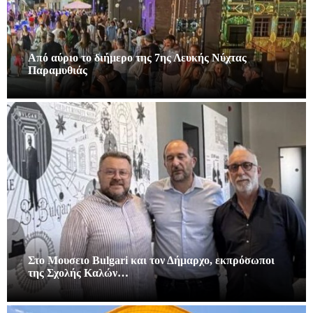
Από αύριο το διήμερο της 7ης Λευκής Νύχτας
Παραμυθιάς
Στο Μουσειο Bulgari και τον Δήμαρχο, εκπρόσωποι
της Σχολής Καλών…