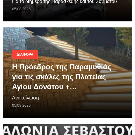
Για το διήμερο της Παρασκευής και του Σαββάτου
05|08|2026
ΔΙΆΦΟΡΑ
Η Πρόεδρος της Παραμυθιάς
για τις σκάλες της Πλατείας
Αγίου Δονάτου +…
Ανακοίνωση
05|08|2026