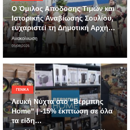
Ο Όμιλος Απόδοσης Τιμών και
Ιστορικής Αναβίωσης Σουλίου,
ευχαριστεί τη Δημοτική Αρχή…
Ανακοίνωση
05|08|2026
ΓΕΝΙΚΆ
Λευκή Νύχτα στο “Βέρμπης
Home” | -15% έκπτωση σε όλα
τα είδη…