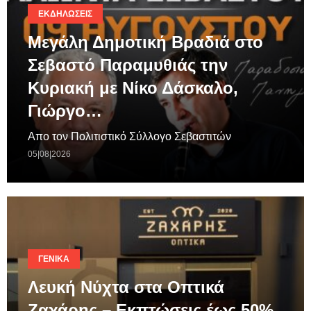
ΕΚΔΗΛΏΣΕΙΣ
Μεγάλη Δημοτική Βραδιά στο
Σεβαστό Παραμυθιάς την
Κυριακή με Νίκο Δάσκαλο,
Γιώργο…
Απο τον Πολιτιστικό Σύλλογο Σεβαστιτών
05|08|2026
ΓΕΝΙΚΆ
Λευκή Νύχτα στα Οπτικά
Ζαχάρης – Εκπτώσεις έως 50%