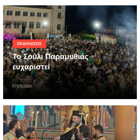
ΕΚΔΗΛΏΣΕΙΣ
Το Σούλι Παραμυθιάς
ευχαριστεί
.
07|08|2026