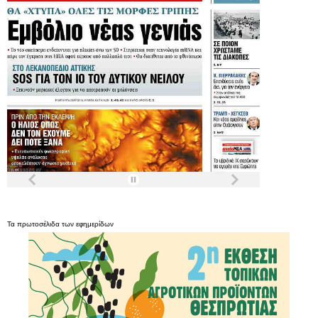
Τα
πρωτοσέλιδα
των
εφημερίδων