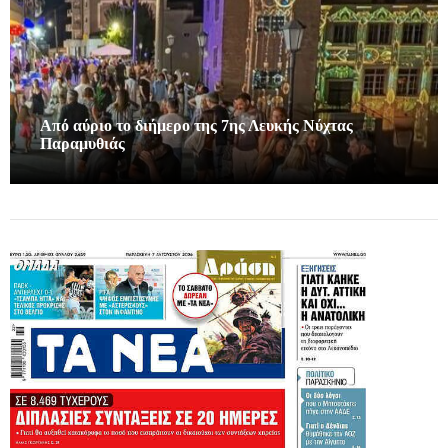
Από αύριο το διήμερο της 7ης Λευκής Νύχτας
Παραμυθιάς