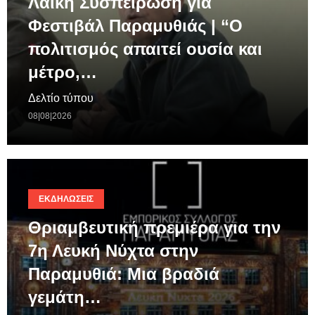
Λαϊκή Συσπείρωση για
Φεστιβάλ Παραμυθιάς | “Ο
πολιτισμός απαιτεί ουσία και
μέτρο,…
Δελτίο τύπου
08|08|2026
ΕΚΔΗΛΏΣΕΙΣ
Θριαμβευτική πρεμιέρα για την
7η Λευκή Νύχτα στην
Παραμυθιά: Μια βραδιά
γεμάτη…