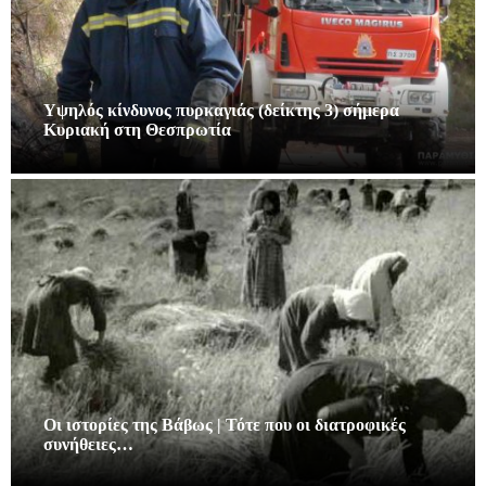
Υψηλός κίνδυνος πυρκαγιάς (δείκτης 3) σήμερα
Κυριακή στη Θεσπρωτία
Οι ιστορίες της Βάβως | Τότε που οι διατροφικές
συνήθειες…