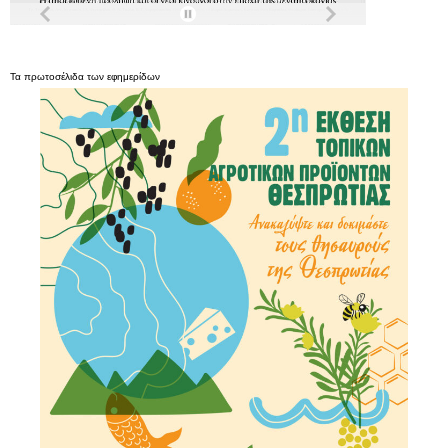
Τα
πρωτοσέλιδα
των
εφημερίδων