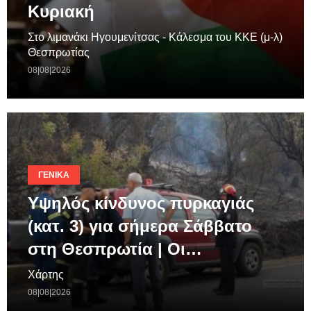
Κυριακή
Στο λιμανάκι Ηγουμενίτσας - Κάλεσμα του ΚΚΕ (μ-λ)
Θεσπρωτίας
08|08|2026
ΓΕΝΙΚΆ
Υψηλός κίνδυνος πυρκαγιάς
(κατ. 3) για σήμερα Σάββατο
στη Θεσπρωτία | Οι…
Χάρτης
08|08|2026