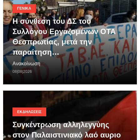
ΓΕΝΙΚΆ
Η σύνθεση του ΔΣ του
Συλλόγου Εργαζομένων ΟΤΑ
Θεσπρωτίας, μετά την
παραίτηση…
Ανακοίνωση
08|08|2026
ΕΚΔΗΛΏΣΕΙΣ
Συγκέντρωση αλληλεγγύης
στον Παλαιστινιακό λαό αυριο