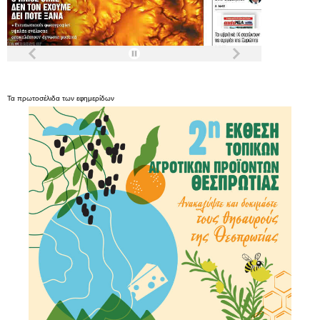
Τα
πρωτοσέλιδα
των
εφημερίδων