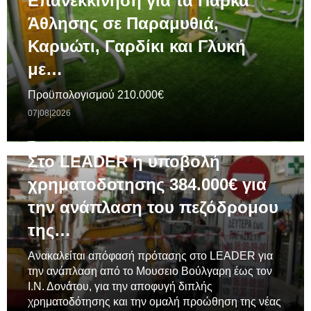
Επανεκκίνηση για τα Πάρκα
Άθλησης σε Παραμυθιά,
Καρυώτι, Γαρδίκι και Γλυκή
με…
Προϋπολογισμού 210.000€
07|08|2026
ΓΕΝΙΚΆ
Στο LEADER η υποβολή
χρηματοδοτησης 384.000€ για
την ανάπλαση του πεζόδρομου
της…
Ανακαλείται απόφασή πρότασης στο LEADER για
την ανάπλαση από το Μουσειο Βούλγαρη έως τον
Ι.Ν. Δονάτου, για την αποφυγή διπλής
χρηματοδότησης και την ομαλή προώθηση της νέας