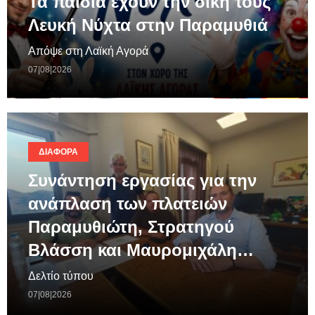
Τα παιδιά εχουν την δική τους
Λευκή Νύχτα στην Παραμυθιά
Απόψε στη Λαϊκή Αγορά
07|08|2026
ΔΙΆΦΟΡΑ
Συνάντηση εργασίας για την
ανάπλαση των πλατειών
Παραμυθιώτη, Στρατηγού
Βλάσση και Μαυρομιχάλη…
Δελτίο τύπου
07|08|2026