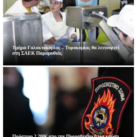
Τμήμα Γαλακτοκομίας – Τυροκομίας θα λειτουργεί
στη ΣΑΕΚ Παραμυθιάς
Πρόστιμο 2.200€ απο την Πυροσβεστική για καύση