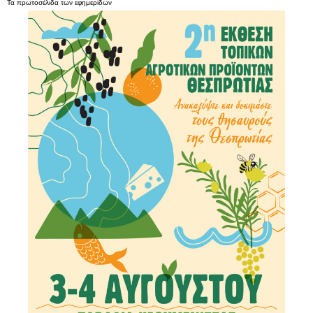
Τα
πρωτοσέλιδα
των
εφημερίδων