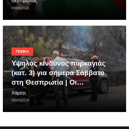
Θεσπρωτίας
08|08|2026
ΓΕΝΙΚΆ
Υψηλός κίνδυνος πυρκαγιάς
(κατ. 3) για σήμερα Σάββατο
στη Θεσπρωτία | Οι…
Χάρτης
08|08|2026