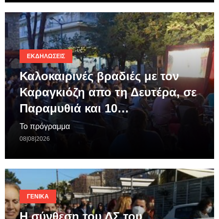
ΕΚΔΗΛΏΣΕΙΣ
Καλοκαιρινές βραδιές με τον
Καραγκιόζη απο τη Δευτέρα, σε
Παραμυθιά και 10…
Το πρόγραμμα
08|08|2026
ΓΕΝΙΚΆ
Η σύνθεση του ΔΣ του