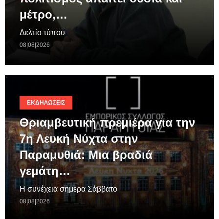
μέτρο,…
Δελτίο τύπου
08|08|2026
ΕΚΔΗΛΏΣΕΙΣ
Θριαμβευτική πρεμιέρα για την
7η Λευκή Νύχτα στην
Παραμυθιά: Μια βραδιά
γεμάτη…
Η συνέχεια σημερα Σάββατο
08|08|2026