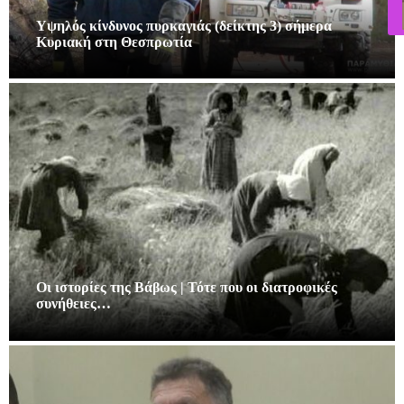
Υψηλός κίνδυνος πυρκαγιάς (δείκτης 3) σήμερα
Κυριακή στη Θεσπρωτία
Οι ιστορίες της Βάβως | Τότε που οι διατροφικές
συνήθειες…