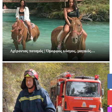
Αχέροντας ποταμός | Όμορφος κόσμος, μαγικός…