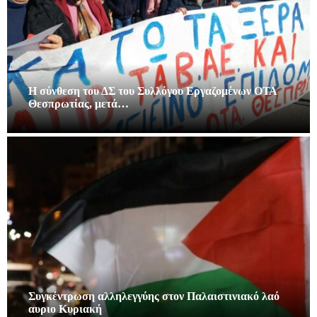
Η σύνθεση του ΔΣ του Συλλόγου Εργαζομένων ΟΤΑ
Θεσπρωτίας, μετά…
Συγκέντρωση αλληλεγγύης στον Παλαιστινιακό λαό
αυριο Κυριακή