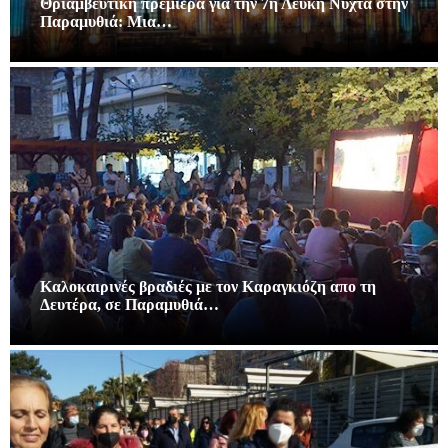
Θριαμβευτική πρεμιέρα για την 7η Λευκή Νύχτα στην
Παραμυθιά: Μια…
Καλοκαιρινές βραδιές με τον Καραγκιόζη απο τη
Δευτέρα, σε Παραμυθιά…