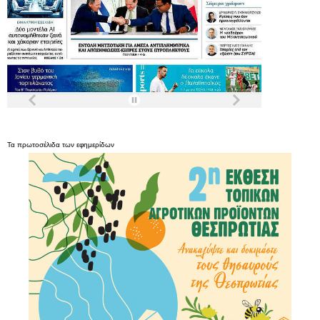
Τα
πρωτοσέλιδα
των
εφημερίδων