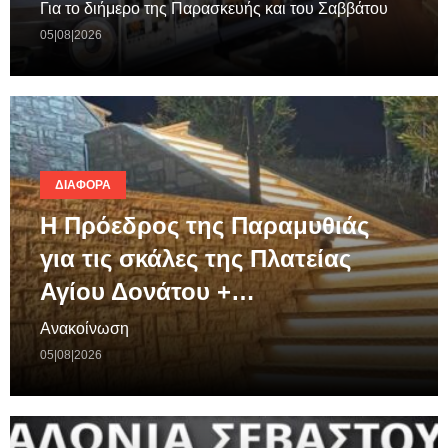
Για το διήμερο της Παρασκευής και του Σαββάτου
05|08|2026
ΔΙΆΦΟΡΑ
Η Πρόεδρος της Παραμυθιάς
για τις σκάλες της Πλατείας
Αγίου Δονάτου +…
Ανακοίνωση
05|08|2026