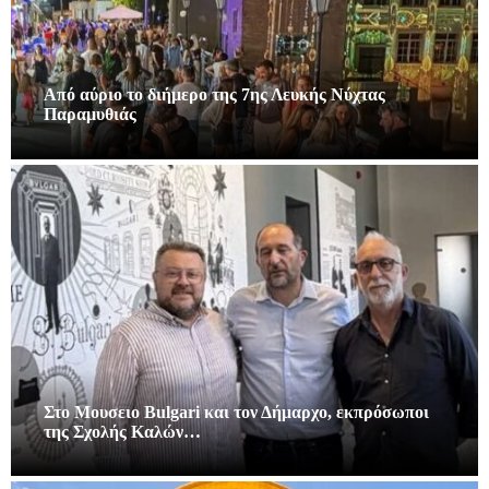
Από αύριο το διήμερο της 7ης Λευκής Νύχτας
Παραμυθιάς
Στο Μουσειο Bulgari και τον Δήμαρχο, εκπρόσωποι
της Σχολής Καλών…