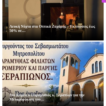
Λευκή Νύχτα στα Οπτικά Ζαχάρης – Εκπτώσεις έως
50% σε…
Στο Καμίνι ο Παραμυθιάς κ. Σεραπίων για την
Μεταμόρφωση του…