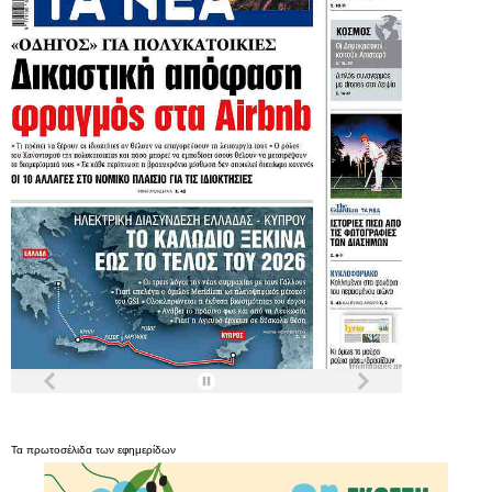
Τα
πρωτοσέλιδα
των
εφημερίδων