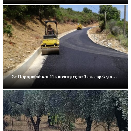
Σε Παραμυθιά και 11 κοινότητες τα 3 εκ. ευρώ για…