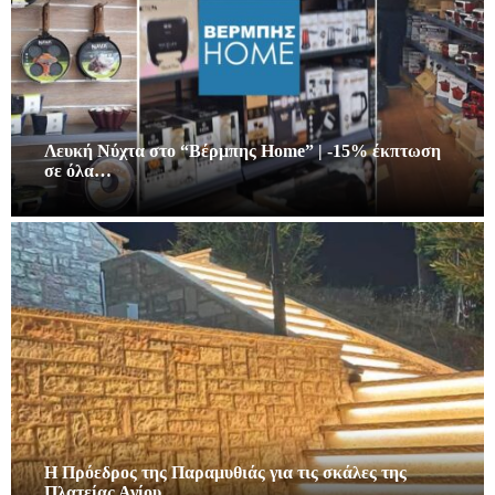
Λευκή Νύχτα στο “Βέρμπης Home” | -15% έκπτωση
σε όλα…
Η Πρόεδρος της Παραμυθιάς για τις σκάλες της
Πλατείας Αγίου…