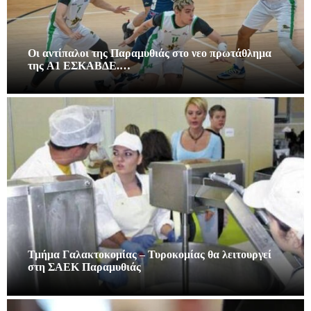
Οι αντίπαλοι της Παραμυθιάς στο νεο πρωτάθλημα
της A1 ΕΣΚΑΒΔΕ.…
Τμήμα Γαλακτοκομίας – Τυροκομίας θα λειτουργεί
στη ΣΑΕΚ Παραμυθιάς