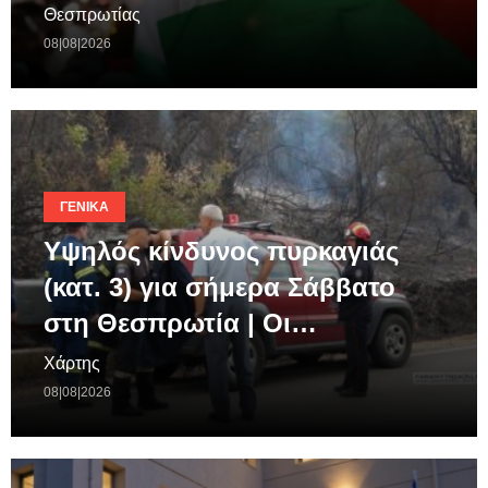
Θεσπρωτίας
08|08|2026
ΓΕΝΙΚΆ
Υψηλός κίνδυνος πυρκαγιάς
(κατ. 3) για σήμερα Σάββατο
στη Θεσπρωτία | Οι…
Χάρτης
08|08|2026