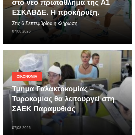
στο νεο πρωτάθλημα της A1
ΕΣΚΑΒΔΕ. Η προκήρυξη.
Στις 6 Σεπτεμβρίου η κλήρωση
07|08|2026
ΟΙΚΟΝΟΜΊΑ
Τμήμα Γαλακτοκομίας –
Τυροκομίας θα λειτουργεί στη
ΣΑΕΚ Παραμυθιάς
.
07|08|2026