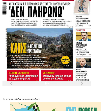
Τα
πρωτοσέλιδα
των
εφημερίδων