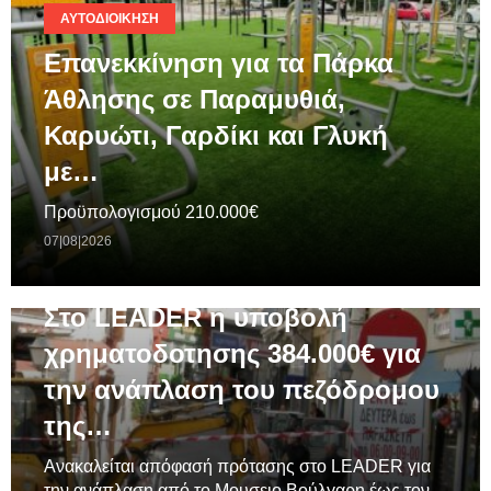
ΑΥΤΟΔΙΟΊΚΗΣΗ
Επανεκκίνηση για τα Πάρκα
Άθλησης σε Παραμυθιά,
Καρυώτι, Γαρδίκι και Γλυκή
με…
Προϋπολογισμού 210.000€
07|08|2026
ΓΕΝΙΚΆ
Στο LEADER η υποβολή
χρηματοδοτησης 384.000€ για
την ανάπλαση του πεζόδρομου
της…
Ανακαλείται απόφασή πρότασης στο LEADER για
την ανάπλαση από το Μουσειο Βούλγαρη έως τον