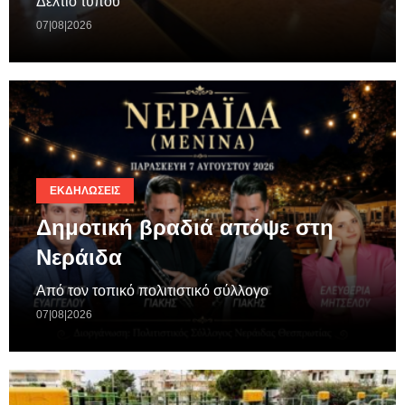
Δελτίο τύπου
07|08|2026
ΕΚΔΗΛΏΣΕΙΣ
Δημοτική βραδιά απόψε στη
Νεράιδα
Από τον τοπικό πολιτιστικό σύλλογο
07|08|2026