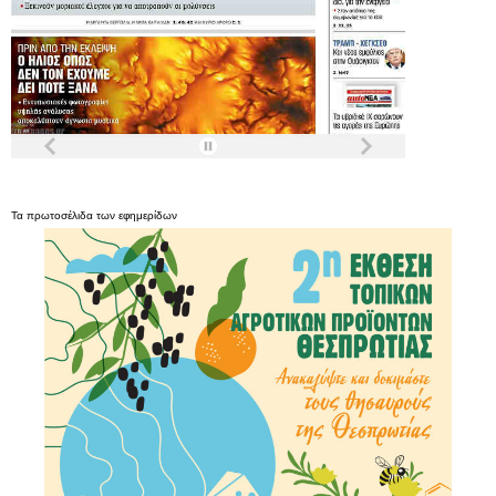
Τα
πρωτοσέλιδα
των
εφημερίδων