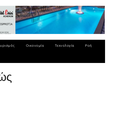
υρισμός
Οικονομία
Τεχνολογία
Ροή
ιώς