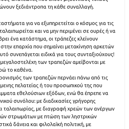
ώνουν ξεδιάντροπα τη κάθε συναλλαγή.
ταστήματα για να εξυπηρετείται ο κόσμος για τις
ταλαιπωρείται και να μην περιμένει σε ουρές ή να
 βρει ένα κατάστημα, οι τράπεζες κλείνουν
 στην επαρχία που σημαίνει μετακίνηση αρκετών
αυτό συνεπάγεται ειδικά για τους συνταξιούχους!
α μεγαλοστελέχη των τραπεζών αμείβονται με
ρώ το καθένα.
ρονισμός των τραπεζών περνάει πάνω από τις
όμενης πελατείας ή του προσωπικού της που
άμματα εθελούσιων εξόδων, ενώ θα έπρεπε να
ωνικού συνόλου: με διαδικασίες γρήγορης
χι ταλαιπωρίας, με διαγραφή χρεών των ανέργων
κών στρωμάτων με πτώση των ληστρικών
τικά δάνεια και φιλολαϊκή πολιτική, με