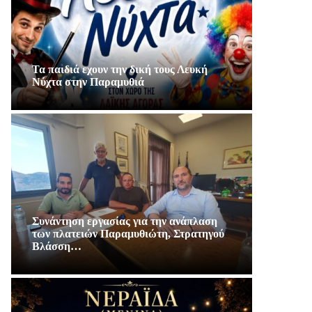
Τα παιδιά εχουν την δική τους Λευκή
Νύχτα στην Παραμυθιά
Συνάντηση εργασίας για την ανάπλαση
των πλατειών Παραμυθιώτη, Στρατηγού
Βλάσση…