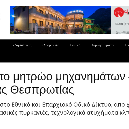
Εκδηλώσεις
Θρησκεία
Γενικά
Αφιερώματα
Το
στο μητρώο μηχανημάτων
ας Θεσπρωτίας
το Εθνικό και Επαρχιακό Οδικό Δίκτυο, απο 
δασικές πυρκαγιές, τεχνολογικά ατυχήματα κλ