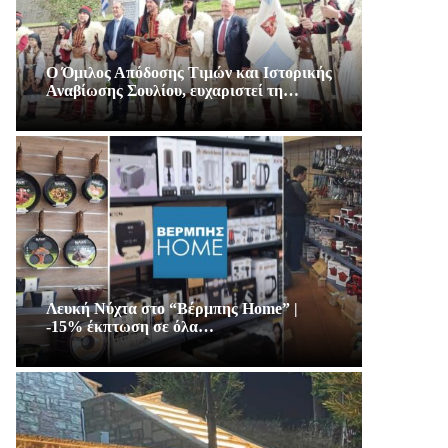
Ο Όμιλος Απόδοσης Τιμών και Ιστορικής
Αναβίωσης Σουλίου, ευχαριστεί τη…
Λευκή Νύχτα στο “Βέρμπης Home” |
-15% έκπτωση σε όλα…