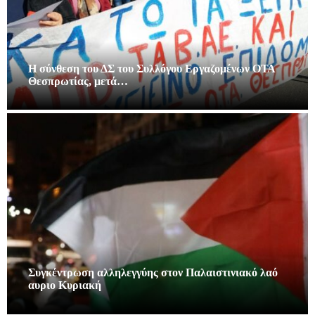
Η σύνθεση του ΔΣ του Συλλόγου Εργαζομένων ΟΤΑ
Θεσπρωτίας, μετά…
Συγκέντρωση αλληλεγγύης στον Παλαιστινιακό λαό
αυριο Κυριακή