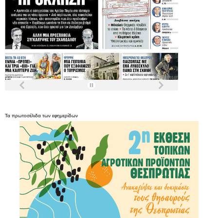
Τα
πρωτοσέλιδα
των
εφημερίδων