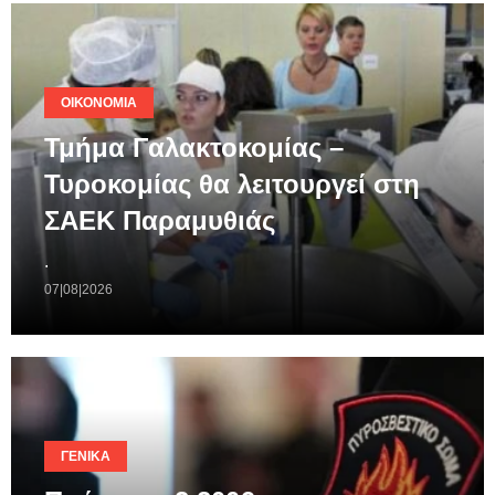
ΟΙΚΟΝΟΜΊΑ
Τμήμα Γαλακτοκομίας –
Τυροκομίας θα λειτουργεί στη
ΣΑΕΚ Παραμυθιάς
.
07|08|2026
ΓΕΝΙΚΆ