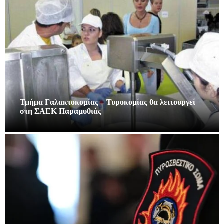
Τμήμα Γαλακτοκομίας – Τυροκομίας θα λειτουργεί
στη ΣΑΕΚ Παραμυθιάς