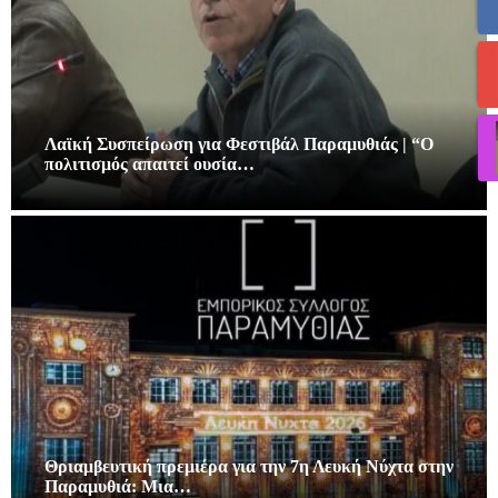
Λαϊκή Συσπείρωση για Φεστιβάλ Παραμυθιάς | “Ο
πολιτισμός απαιτεί ουσία…
Θριαμβευτική πρεμιέρα για την 7η Λευκή Νύχτα στην
Παραμυθιά: Μια…