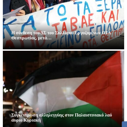
Η σύνθεση του ΔΣ του Συλλόγου Εργαζομένων ΟΤΑ
Θεσπρωτίας, μετά…
Συγκέντρωση αλληλεγγύης στον Παλαιστινιακό λαό
αυριο Κυριακή