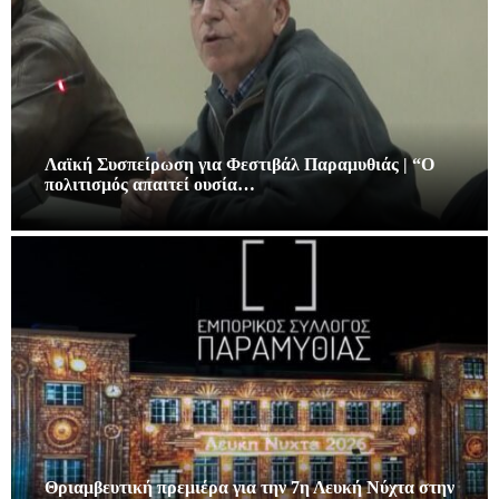
Λαϊκή Συσπείρωση για Φεστιβάλ Παραμυθιάς | “Ο
πολιτισμός απαιτεί ουσία…
Θριαμβευτική πρεμιέρα για την 7η Λευκή Νύχτα στην