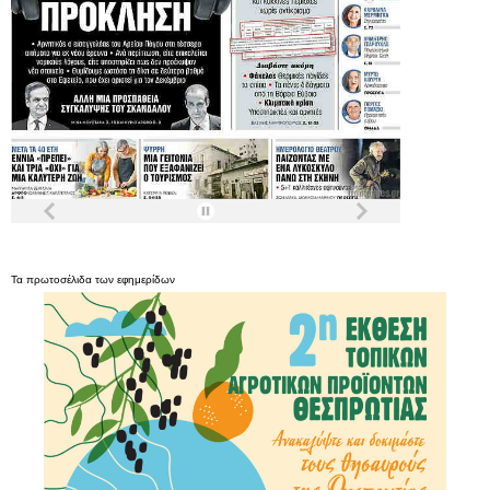
Τα
πρωτοσέλιδα
των
εφημερίδων