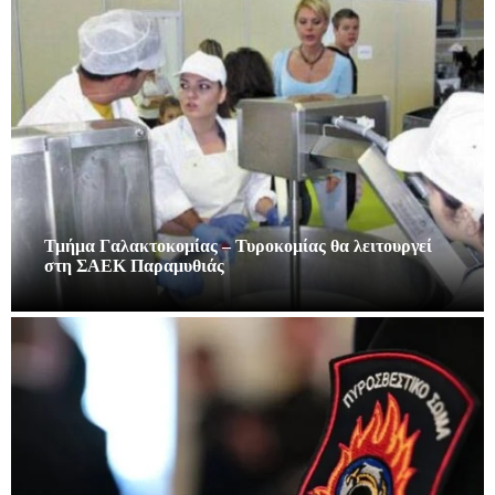
Τμήμα Γαλακτοκομίας – Τυροκομίας θα λειτουργεί
στη ΣΑΕΚ Παραμυθιάς