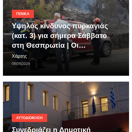
ΓΕΝΙΚΆ
Υψηλός κίνδυνος πυρκαγιάς
(κατ. 3) για σήμερα Σάββατο
στη Θεσπρωτία | Οι…
Χάρτης
08|08|2026
ΑΥΤΟΔΙΟΊΚΗΣΗ
Συνεδριάζει η Δημοτική