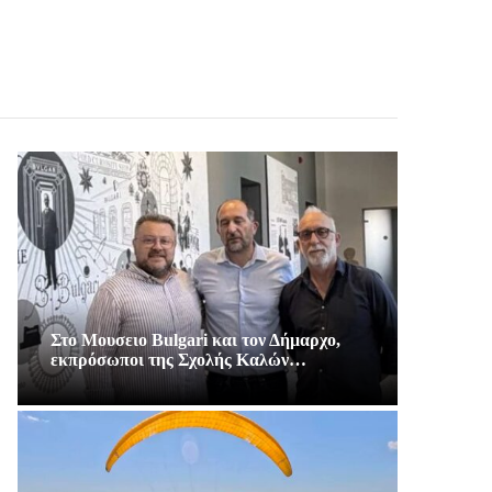
Στο Μουσειο Bulgari και τον Δήμαρχο,
εκπρόσωποι της Σχολής Καλών…