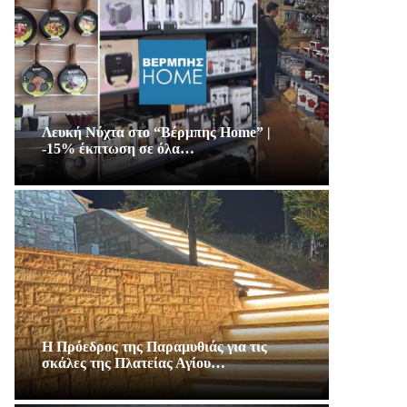
Λευκή Νύχτα στο “Βέρμπης Home” |
-15% έκπτωση σε όλα…
Η Πρόεδρος της Παραμυθιάς για τις
σκάλες της Πλατείας Αγίου…