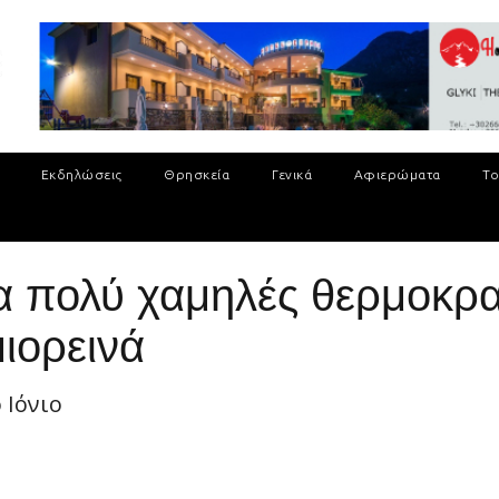
Εκδηλώσεις
Θρησκεία
Γενικά
Αφιερώματα
Το
α πολύ χαμηλές θερμοκρα
ιορεινά
 Ιόνιο