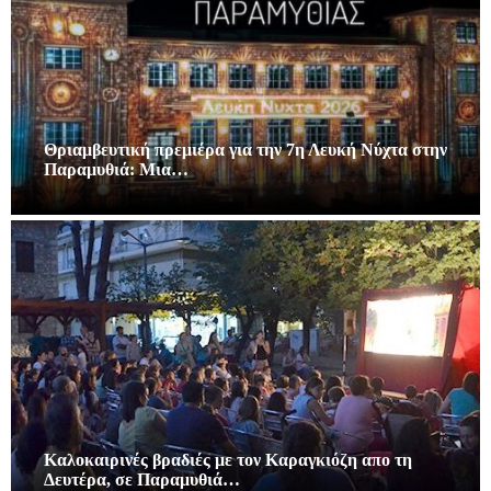
Θριαμβευτική πρεμιέρα για την 7η Λευκή Νύχτα στην
Παραμυθιά: Μια…
Καλοκαιρινές βραδιές με τον Καραγκιόζη απο τη
Δευτέρα, σε Παραμυθιά…