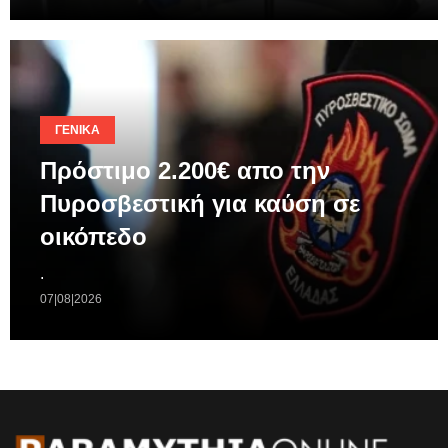
ΓΕΝΙΚΆ
Πρόστιμο 2.200€ απο την
Πυροσβεστική για καύση σε
οικόπεδο
.
07|08|2026