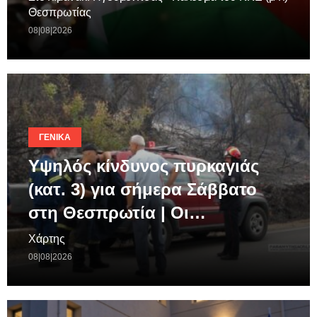
Θεσπρωτίας
08|08|2026
ΓΕΝΙΚΆ
Υψηλός κίνδυνος πυρκαγιάς
(κατ. 3) για σήμερα Σάββατο
στη Θεσπρωτία | Οι…
Χάρτης
08|08|2026