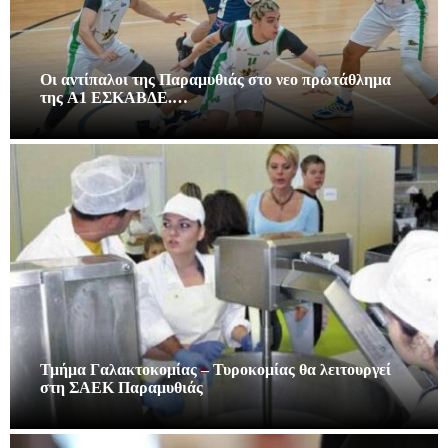
Οι αντίπαλοι της Παραμυθιάς στο νεο πρωτάθλημα
της A1 ΕΣΚΑΒΔΕ.…
Τμήμα Γαλακτοκομίας – Τυροκομίας θα λειτουργεί
στη ΣΑΕΚ Παραμυθιάς