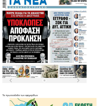
Τα
πρωτοσέλιδα
των
εφημερίδων