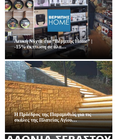
Λευκή Νύχτα στο “Βέρμπης Home” |
-15% έκπτωση σε όλα…
Η Πρόεδρος της Παραμυθιάς για τις
σκάλες της Πλατείας Αγίου…