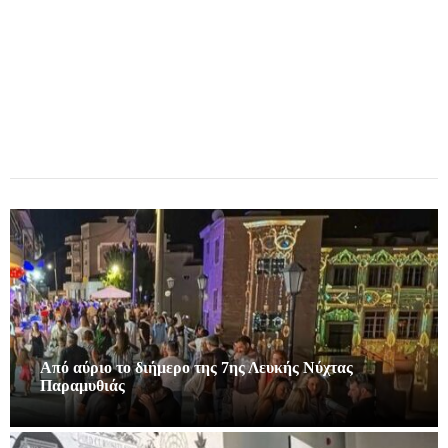
Από αύριο το διήμερο της 7ης Λευκής Νύχτας
Παραμυθιάς