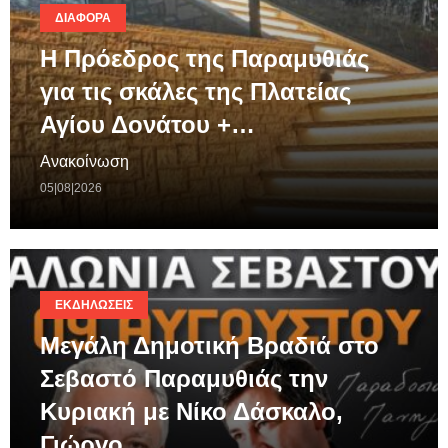
ΔΙΆΦΟΡΑ
Η Πρόεδρος της Παραμυθιάς
για τις σκάλες της Πλατείας
Αγίου Δονάτου +…
Ανακοίνωση
05|08|2026
ΕΚΔΗΛΏΣΕΙΣ
Μεγάλη Δημοτική Βραδιά στο
Σεβαστό Παραμυθιάς την
Κυριακή με Νίκο Δάσκαλο,
Γιώργο…