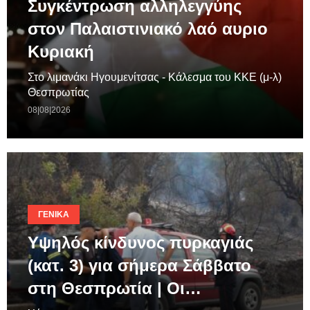
Συγκέντρωση αλληλεγγύης
στον Παλαιστινιακό λαό αυριο
Κυριακή
Στο λιμανάκι Ηγουμενίτσας - Κάλεσμα του ΚΚΕ (μ-λ)
Θεσπρωτίας
08|08|2026
ΓΕΝΙΚΆ
Υψηλός κίνδυνος πυρκαγιάς
(κατ. 3) για σήμερα Σάββατο
στη Θεσπρωτία | Οι…