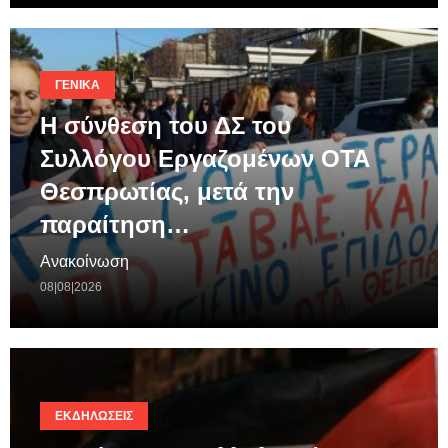
ΓΕΝΙΚΆ
Η σύνθεση του ΔΣ του
Συλλόγου Εργαζομένων ΟΤΑ
Θεσπρωτίας, μετά την
παραίτηση…
Ανακοίνωση
08|08|2026
ΕΚΔΗΛΏΣΕΙΣ