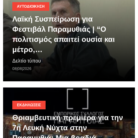
ΑΥΤΟΔΙΟΊΚΗΣΗ
Λαϊκή Συσπείρωση για
Φεστιβάλ Παραμυθιάς | “Ο
πολιτισμός απαιτεί ουσία και
μέτρο,…
Δελτίο τύπου
08|08|2026
ΕΚΔΗΛΏΣΕΙΣ
Θριαμβευτική πρεμιέρα για την
7η Λευκή Νύχτα στην
Παραμυθιά: Μια βραδιά