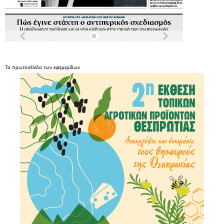
Τα
πρωτοσέλιδα
των
εφημερίδων