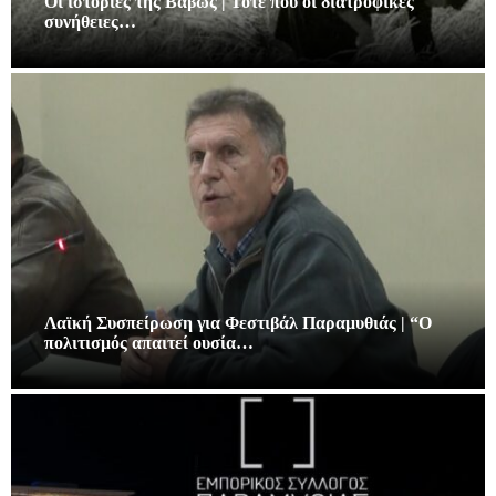
Οι ιστορίες της Βάβως | Τότε που οι διατροφικές
συνήθειες…
Λαϊκή Συσπείρωση για Φεστιβάλ Παραμυθιάς | “Ο
πολιτισμός απαιτεί ουσία…