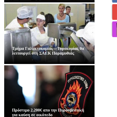
Τμήμα Γαλακτοκομίας – Τυροκομίας θα
λειτουργεί στη ΣΑΕΚ Παραμυθιάς
Πρόστιμο 2.200€ απο την Πυροσβεστική
για καύση σε οικόπεδο