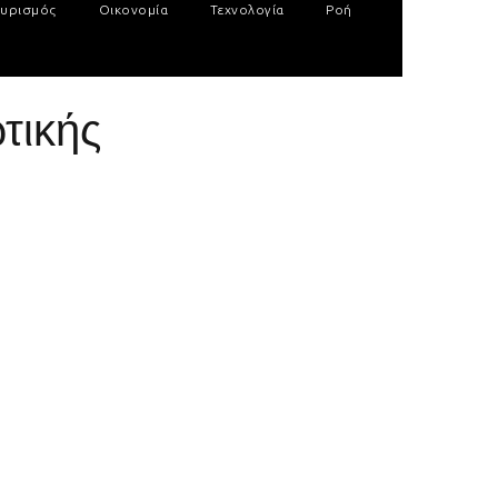
υρισμός
Οικονομία
Τεχνολογία
Ροή
τικής