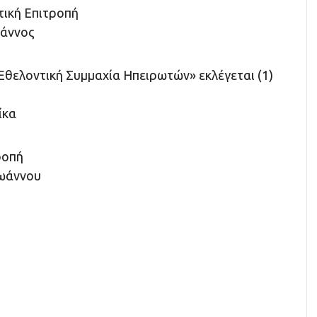
τική Επιτροπή
ιάννος
Εθελοντική Συμμαχία Ηπειρωτών» εκλέγεται (1)
ίκα
ροπή
ωάννου