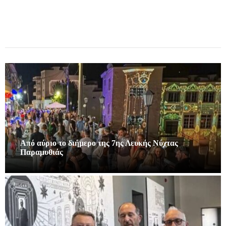
Από αύριο το διήμερο της 7ης Λευκής Νύχτας
Παραμυθιάς