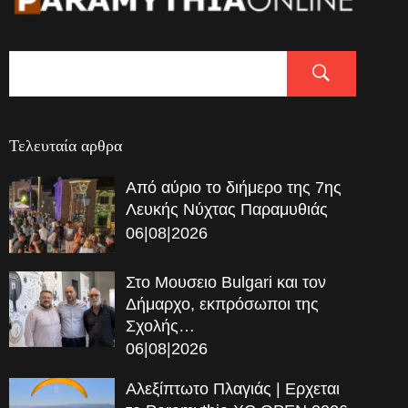
Τελευταία αρθρα
Από αύριο το διήμερο της 7ης
Λευκής Νύχτας Παραμυθιάς
06|08|2026
Στο Μουσειο Bulgari και τον
Δήμαρχο, εκπρόσωποι της
Σχολής…
06|08|2026
Αλεξίπτωτο Πλαγιάς | Ερχεται