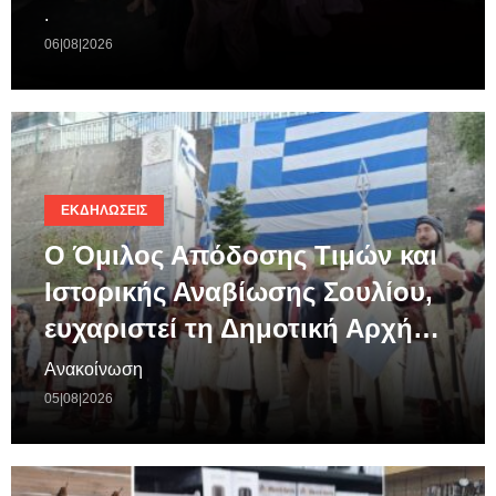
.
06|08|2026
ΕΚΔΗΛΏΣΕΙΣ
Ο Όμιλος Απόδοσης Τιμών και
Ιστορικής Αναβίωσης Σουλίου,
ευχαριστεί τη Δημοτική Αρχή…
Ανακοίνωση
05|08|2026