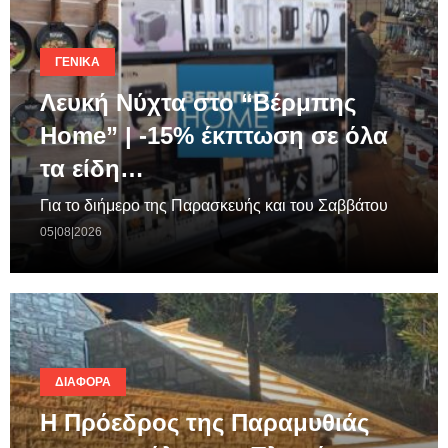
ΓΕΝΙΚΆ
Λευκή Νύχτα στο “Βέρμπης
Home” | -15% έκπτωση σε όλα
τα είδη…
Για το διήμερο της Παρασκευής και του Σαββάτου
05|08|2026
ΔΙΆΦΟΡΑ
Η Πρόεδρος της Παραμυθιάς