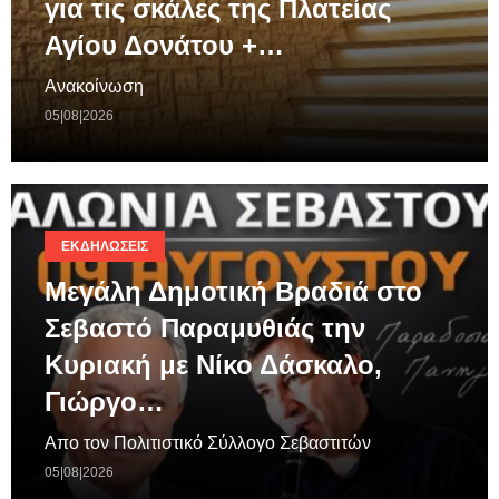
για τις σκάλες της Πλατείας
Αγίου Δονάτου +…
Ανακοίνωση
05|08|2026
ΕΚΔΗΛΏΣΕΙΣ
Μεγάλη Δημοτική Βραδιά στο
Σεβαστό Παραμυθιάς την
Κυριακή με Νίκο Δάσκαλο,
Γιώργο…
Απο τον Πολιτιστικό Σύλλογο Σεβαστιτών
05|08|2026