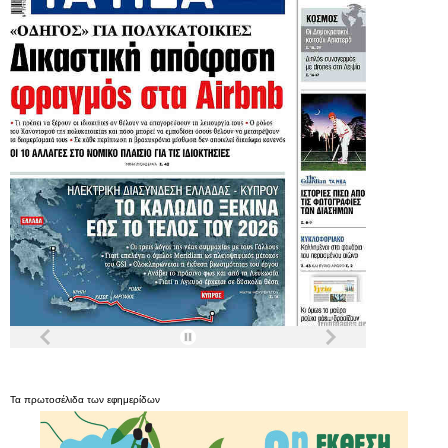
Τα
πρωτοσέλιδα
των
εφημερίδων