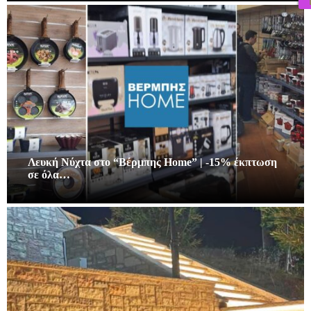
Λευκή Νύχτα στο “Βέρμπης Home” | -15% έκπτωση
σε όλα…