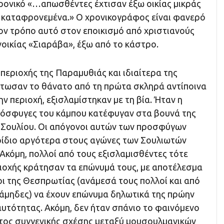
ρονικό «…απωσθέντες έχτισαν έξω οικίας μικράς
αι καταφρονεμένα.» Ο χρονικογράφος είναι φανερό
ον τρόπο αυτό στον εποικισμό από χριστιανούς
νοικίας «Σιαράβα», έξω από το κάστρο.
 περιοχής της Παραμυθιάς και ιδιαίτερα της
λίτωσαν το θάνατο από τη πρώτα σκληρά αντίποινα
 περιοχή, εξισλαμίστηκαν με τη βία. Ήταν η
ρόσφυγες του κάμπου κατέφυγαν στα βουνά της
 Σουλίου. Οι απόγονοι αυτών των προσφύγων
ρίδιο αργότερα στους αγώνες των Σουλιωτών
Ακόμη, πολλοί από τους εξισλαμισθέντες τότε
ριοχής κράτησαν τα επώνυμά τους, με αποτέλεσμα
ι της Θεσπρωτίας (ανάμεσά τους πολλοί και από
άμηδες) να έχουν επώνυμα δηλωτικά της πρώην
αυτότητας. Ακόμη, δεν ήταν σπάνιο το φαινόμενο
ατος συγγενικής σχέσης μεταξύ μουσουλμανικών