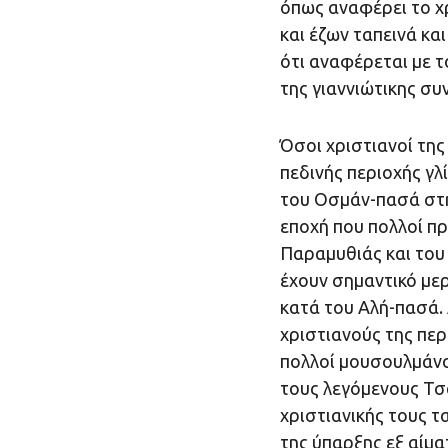
όπως αναφέρει το χ
και έζων ταπεινά κ
ότι αναφέρεται με τ
της γιαννιώτικης συ
Όσοι χριστιανοί της
πεδινής περιοχής γ
του Οσμάν-πασά στην
εποχή που πολλοί π
Παραμυθιάς και του
έχουν σημαντικό με
κατά του Αλή-πασά. 
χριστιανούς της πε
πολλοί μουσουλμάνο
τους λεγόμενους Τσ
χριστιανικής τους τ
της ύπαρξης εξ αίμ