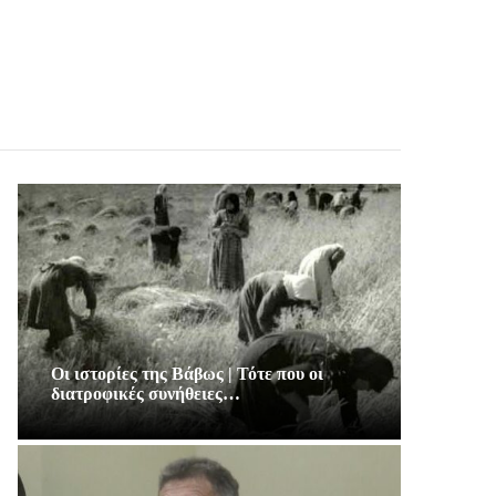
Οι ιστορίες της Βάβως | Τότε που οι
διατροφικές συνήθειες…