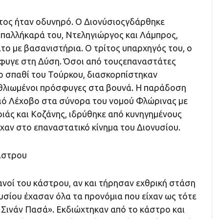
ατος ήταν οδυνηρό. Ο Διονύσιοςγδάρθηκε
παλλήκαρά του, Ντεληγιώργος και Λάμπρος,
το με βασανιστήρια. Ο τρίτος υπαρχηγός του, ο
έφυγε στη Δύση. Όσοι από τουςεπαναστάτες
ο σπαθί του Τούρκου, διασκορπίστηκαν
αθλιωμένοι πρόσφυγες στα βουνά. Η παράδοση
ιό Λέχοβο στα σύνορα του νομού Φλώρινας με
ιάς και Κοζάνης, ιδρύθηκε από κυνηγημένους
χαν στο επαναστατικό κίνημα του Διονυσίου.
κάστρου
ανοί του κάστρου, αν και τήρησαν εχθρική στάση
υσίου έχασαν όλα τα προνόμια που είχαν ως τότε
 Σινάν Πασά». Εκδιώχτηκαν από το κάστρο και