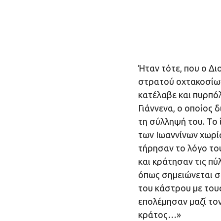
Ήταν τότε, που ο Δ
στρατού οχτακοσίων
κατέλαβε και πυρπό
Γιάννενα, ο οποίος 
τη σύλληψή του. Το
των Ιωαννίνων χωρίς
τήρησαν το λόγο το
και κράτησαν τις πύ
όπως σημειώνεται σε
του κάστρου με τους
επολέμησαν μαζί το
κράτος…»