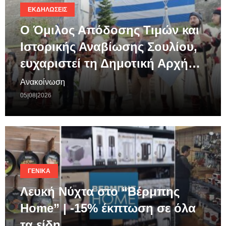
ΕΚΔΗΛΏΣΕΙΣ
Ο Όμιλος Απόδοσης Τιμών και
Ιστορικής Αναβίωσης Σουλίου,
ευχαριστεί τη Δημοτική Αρχή…
Ανακοίνωση
05|08|2026
ΓΕΝΙΚΆ
Λευκή Νύχτα στο “Βέρμπης
Home” | -15% έκπτωση σε όλα
τα είδη…