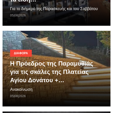
Για το διήμερο της Παρασκευής και του Σαββάτου
05|08|2026
ΔΙΆΦΟΡΑ
Η Πρόεδρος της Παραμυθιάς
για τις σκάλες της Πλατείας
Αγίου Δονάτου +…
Ανακοίνωση
05|08|2026