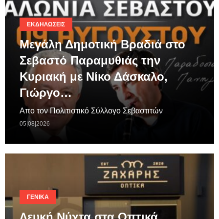
ΕΚΔΗΛΏΣΕΙΣ
Μεγάλη Δημοτική Βραδιά στο
Σεβαστό Παραμυθιάς την
Κυριακή με Νίκο Δάσκαλο,
Γιώργο…
Απο τον Πολιτιστικό Σύλλογο Σεβαστιτών
05|08|2026
ΓΕΝΙΚΆ
Λευκή Νύχτα στα Οπτικά