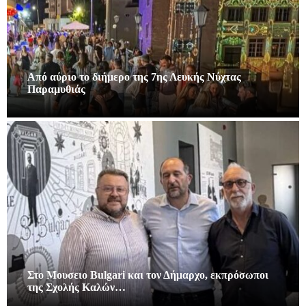
Από αύριο το διήμερο της 7ης Λευκής Νύχτας
Παραμυθιάς
Στο Μουσειο Bulgari και τον Δήμαρχο, εκπρόσωποι
της Σχολής Καλών…