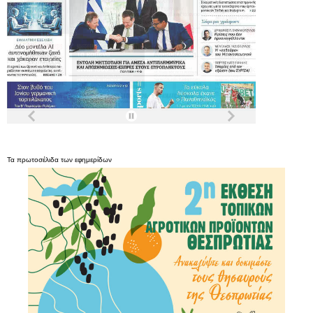
Τα
πρωτοσέλιδα
των
εφημερίδων