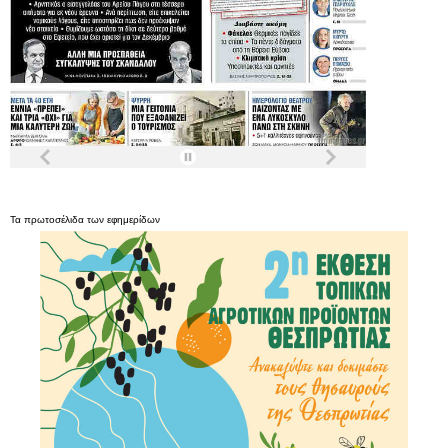
Τα
πρωτοσέλιδα
των
εφημερίδων