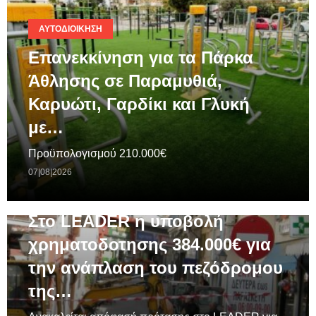
ΑΥΤΟΔΙΟΊΚΗΣΗ
Επανεκκίνηση για τα Πάρκα
Άθλησης σε Παραμυθιά,
Καρυώτι, Γαρδίκι και Γλυκή
με…
Προϋπολογισμού 210.000€
07|08|2026
ΓΕΝΙΚΆ
Στο LEADER η υποβολή
χρηματοδοτησης 384.000€ για
την ανάπλαση του πεζόδρομου
της…