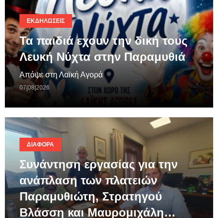
ΕΚΔΗΛΏΣΕΙΣ
Τα παιδιά εχουν την δική τους
Λευκή Νύχτα στην Παραμυθιά
Απόψε στη Λαϊκή Αγορά
07|08|2026
ΔΙΆΦΟΡΑ
Συνάντηση εργασίας για την
ανάπλαση των πλατειών
Παραμυθιώτη, Στρατηγού
Βλάσση και Μαυρομιχάλη…