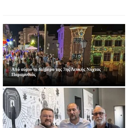
Από αύριο το διήμερο της 7ης Λευκής Νύχτας
Παραμυθιάς