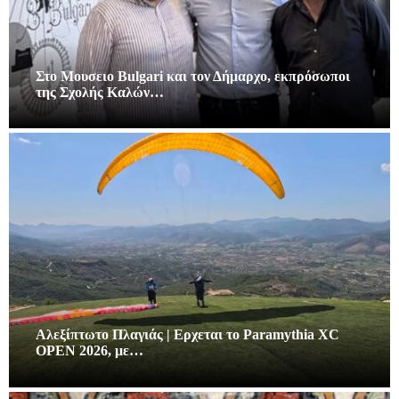
Στο Μουσειο Bulgari και τον Δήμαρχο, εκπρόσωποι
της Σχολής Καλών…
Αλεξίπτωτο Πλαγιάς | Ερχεται το Paramythia XC
OPEN 2026, με…