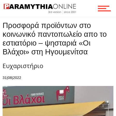
Ροή
Προσφορά προϊόντων στο
κοινωνικό παντοπωλείο απο το
εστιατόριο – ψησταριά «Οι
Επικοινωνία
Βλάχοι» στη Ηγουμενίτσα
Ευχαριστήριο
31|08|2022