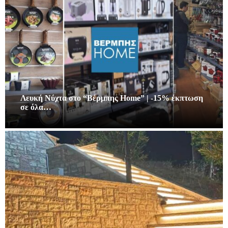
Λευκή Νύχτα στο “Βέρμπης Home” | -15% έκπτωση
σε όλα…