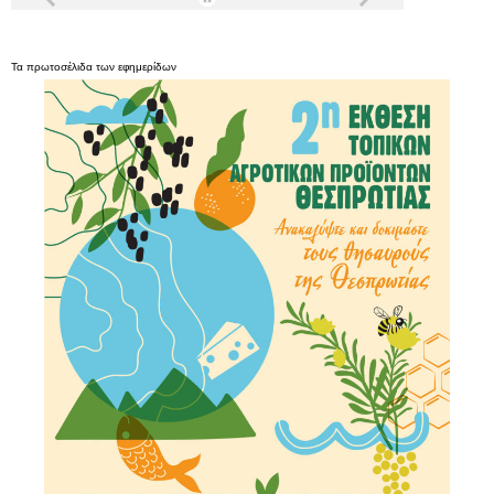
Τα
πρωτοσέλιδα
των
εφημερίδων