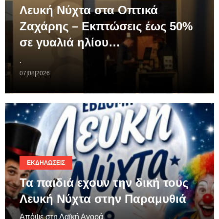
Λευκή Νύχτα στα Οπτικά
Ζαχάρης – Εκπτώσεις έως 50%
σε γυαλιά ηλίου…
.
07|08|2026
ΕΚΔΗΛΏΣΕΙΣ
Τα παιδιά εχουν την δική τους
Λευκή Νύχτα στην Παραμυθιά
Απόψε στη Λαϊκή Αγορά