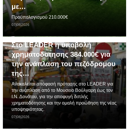
με…
Προϋπολογισμού 210.000€
07|08|2026
ΓΕΝΙΚΆ
Στο LEADER η υποβολή
χρηματοδοτησης 384.000€ για
την ανάπλαση του πεζόδρομου
της…
Ανακαλείται απόφασή πρότασης στο LEADER για
την ανάπλαση από το Μουσειο Βούλγαρη έως τον
Ι.Ν. Δονάτου, για την αποφυγή διπλής
χρηματοδότησης και την ομαλή προώθηση της νέας
υποψηφιότητας.
07|08|2026